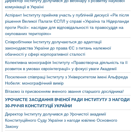
Директор Інституту долучився до вебінару з розвитку наукової
комунікації в Україні
Аспірант Інституту прийняв участь у публічній дискусії «Рік після
рішення Великої Палати ЄСПЛ у справі «Україна та Нідерланди
проти Росії»: наслідки для відповідальності та правосуддя на
окупованих територіях»
Співробітники Інституту долучаються до адаптації
законодавства України до права ЄС з питань належної
обачності у сфері корпоративної сталості
Колективна монографія Інституту «Правотворча діяльність та її
розвиток в умовах євроінтеграції» у фокусі уваги Академії
Посилення співпраці Інституту з Університетом імені Альфреда
Нобеля: монографічний вимір
Вітаємо із присвоєнням вченого звання старшого дослідника!
УРОЧИСТЕ ЗАСІДАННЯ ВЧЕНОЇ РАДИ ІНСТИТУТУ З НАГОДИ
30-РІЧЧЯ КОНСТИТУЦІЇ УКРАЇНИ
Директор Інституту долучився до Урочистої академії
Конституційного Суду України з нагоди ювілею Основного
Закону