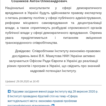
Сошников Антон Олександрович
.
Національні консультанти у сфері демократичного
врядування в Україні будуть здійснювати правову експертизу
з питань розвитку політик у сфері публічного адміністрування,
реформи місцевого самоврядування та децентралізації
влади, а також сприятимуть розбудові спроможності органів
публічної влади у сфері демократичного врядування. Окрема
увага приділятиметься і питанням зміцнення
транскордонного співробітництва.
Довідково: Співробітники Інституту економіко-правових
досліджень імені В.К. Мамутова НАН України активно
залучаються Офісом Ради Європи в Україні до реалізації
різних проєктів і програм в Україні, що свідчить про значний
кадровий потенціал Інституту.
Updated: 29.09.2020 at 16:45
Підсумки засідання вченої ради Інституту від 28 вересня 2020 р.
В Інституті проведено Круглий стіл на тему «Сфера
життєдіяльності міста: економіко-правові проблеми
постконфліктного відновлення»