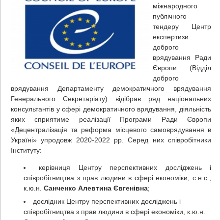
міжнародного
публічного
тендеру Центр
експертизи
доброго
врядування Ради
Європи (Відділ
доброго
врядування Департаменту демократичного врядування
Генерального Секретаріату) відібрав ряд національних
консультантів у сфері демократичного врядування, діяльність
яких сприятиме реалізації Програми Ради Європи
«Децентралізація та реформа місцевого самоврядування в
Україні» упродовж 2020-2022 рр. Серед них співробітники
Інституту:
керівниця Центру перспективних досліджень і
співробітництва з прав людини в сфері економіки, с.н.с.,
к.ю.н.
Санченко Алевтина Євгенівна
;
дослідник Центру перспективних досліджень і
співробітництва з прав людини в сфері економіки, к.ю.н.