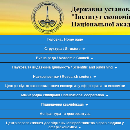
Головна / Home page
Структура / Structure
Вчена рада / Academic Council
Наукова та видавнича діяльність / Scientific and publishing
Наукові центри / Research centers
Центр з підготовки незалежних експертиз у сфері права та економіки
Міжнародна співпраця / International cooperation
Підвищення кваліфікації
Аспірантура та докторантура
Центр перспективних досліджень і співробітництва з прав людини у
сфері економіки