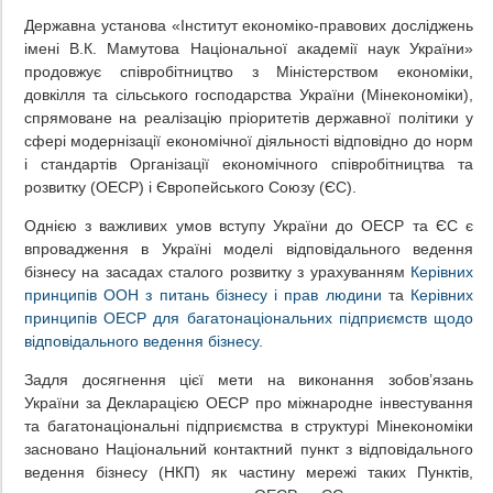
Державна установа «Інститут економіко-правових досліджень
імені В.К. Мамутова Національної академії наук України»
продовжує співробітництво з Міністерством економіки,
довкілля та сільського господарства України (Мінекономіки),
спрямоване на реалізацію пріоритетів державної політики у
сфері модернізації економічної діяльності відповідно до норм
і стандартів Організації економічного співробітництва та
розвитку (ОЕСР) і Європейського Союзу (ЄС).
Однією з важливих умов вступу України до ОЕСР та ЄС є
впровадження в Україні моделі відповідального ведення
бізнесу на засадах сталого розвитку з урахуванням
Керівних
принципів ООН з питань бізнесу і прав людини
та
Керівних
принципів ОЕСР для багатонаціональних підприємств щодо
відповідального ведення бізнесу
.
Задля досягнення цієї мети на виконання зобов’язань
України за Декларацією ОЕСР про міжнародне інвестування
та багатонаціональні підприємства в структурі Мінекономіки
засновано Національний контактний пункт з відповідального
ведення бізнесу (НКП) як частину мережі таких Пунктів,