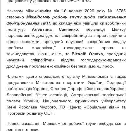
працюючих у державах-членах ОЕСР та ЄС.
Наказом Мінекономіки від 16 червня 2026 року № 6785
створено
Міжвідомчу робочу групу щодо забезпечення
функціонування НКП
, до складу якої увійшли співробітники
Інституту:
Алевтина Санченко
, керівниця Центру
перспективних досліджень і співробітництва з прав людини в
сфері економіки, провідний науковий співробітник відділу
проблем модернізації господарського права та
законодавства, к.ю.н., с.н.с., та
Віталій Олюха
, провідний
науковий співробітник відділу господарсько-правових
досліджень проблем економічної безпеки, д.ю.н., проф.
Членами цього спеціального органу Мінекономіки є також
представники Міністерства енергетики України, Федерації
роботодавців України, Федерації професійних спілок України,
Європейської бізнес асоціації, Американської торгівельної
палати України, Національного юридичного університету
імені Ярослава Мудрого, ГО «Центр «Соціальна дія»» та
Програми розвитку ООН.
Перше засідання Міжвідомчої робочої групи відбудеться в
липні цього року.