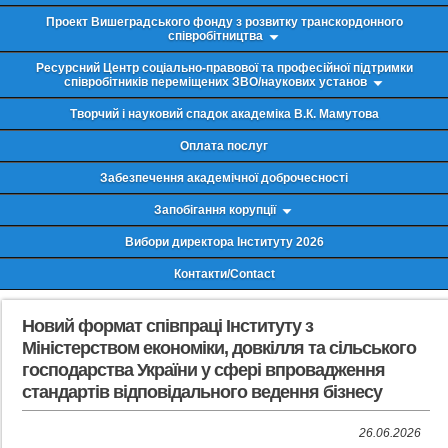
Проект Вишеградського фонду з розвитку транскордонного
співробітництва
Ресурсний Центр соціально-правової та професійної підтримки
співробітників переміщених ЗВО/наукових установ
Творчий і науковий спадок академіка В.К. Мамутова
Оплата послуг
Забезпечення академічної доброчесності
Запобігання корупції
Вибори директора Інституту 2026
Контакти/Contact
Новий формат співпраці Інституту з
Міністерством економіки, довкілля та сільського
господарства України у сфері впровадження
стандартів відповідального ведення бізнесу
26.06.2026