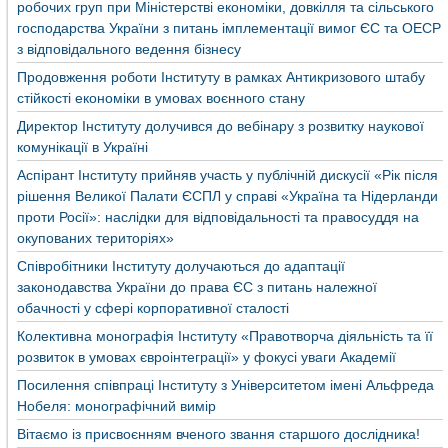
робочих груп при Міністерстві економіки, довкілля та сільського
господарства України з питань імплементації вимог ЄС та ОЕСР
з відповідального ведення бізнесу
Продовження роботи Інституту в рамках Антикризового штабу
стійкості економіки в умовах воєнного стану
Директор Інституту долучився до вебінару з розвитку наукової
комунікації в Україні
Аспірант Інституту прийняв участь у публічній дискусії «Рік після
рішення Великої Палати ЄСПЛ у справі «Україна та Нідерланди
проти Росії»: наслідки для відповідальності та правосуддя на
окупованих територіях»
Співробітники Інституту долучаються до адаптації
законодавства України до права ЄС з питань належної
обачності у сфері корпоративної сталості
Колективна монографія Інституту «Правотворча діяльність та її
розвиток в умовах євроінтеграції» у фокусі уваги Академії
Посилення співпраці Інституту з Університетом імені Альфреда
Нобеля: монографічний вимір
Вітаємо із присвоєнням вченого звання старшого дослідника!