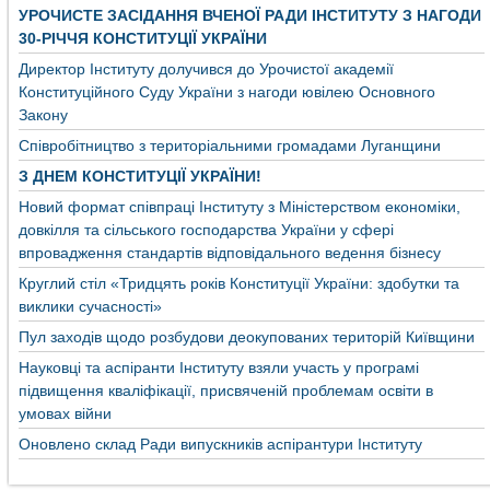
УРОЧИСТЕ ЗАСІДАННЯ ВЧЕНОЇ РАДИ ІНСТИТУТУ З НАГОДИ
30-РІЧЧЯ КОНСТИТУЦІЇ УКРАЇНИ
Директор Інституту долучився до Урочистої академії
Конституційного Суду України з нагоди ювілею Основного
Закону
Співробітництво з територіальними громадами Луганщини
З ДНЕМ КОНСТИТУЦІЇ УКРАЇНИ!
Новий формат співпраці Інституту з Міністерством економіки,
довкілля та сільського господарства України у сфері
впровадження стандартів відповідального ведення бізнесу
Круглий стіл «Тридцять років Конституції України: здобутки та
виклики сучасності»
Пул заходів щодо розбудови деокупованих територій Київщини
Науковці та аспіранти Інституту взяли участь у програмі
підвищення кваліфікації, присвяченій проблемам освіти в
умовах війни
Оновлено склад Ради випускників аспірантури Інституту