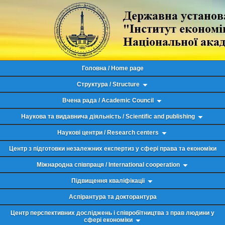
Головна / Home page
Структура / Structure
Вчена рада / Academic Council
Наукова та видавнича діяльність / Scientific and publishing
Наукові центри / Research centers
Центр з підготовки незалежних експертиз у сфері права та економіки
Міжнародна співпраця / International cooperation
Підвищення кваліфікації
Аспірантура та докторантура
Центр перспективних досліджень і співробітництва з прав людини у
сфері економіки