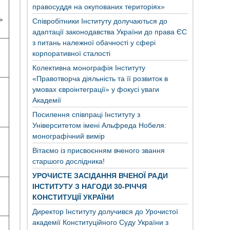
правосуддя на окупованих територіях»
ь
Співробітники Інституту долучаються до
адаптації законодавства України до права ЄС
з питань належної обачності у сфері
корпоративної сталості
Колективна монографія Інституту
«Правотворча діяльність та її розвиток в
умовах євроінтеграції» у фокусі уваги
Академії
Посилення співпраці Інституту з
Університетом імені Альфреда Нобеля:
монографічний вимір
Вітаємо із присвоєнням вченого звання
старшого дослідника!
УРОЧИСТЕ ЗАСІДАННЯ ВЧЕНОЇ РАДИ
ІНСТИТУТУ З НАГОДИ 30-РІЧЧЯ
КОНСТИТУЦІЇ УКРАЇНИ
Директор Інституту долучився до Урочистої
академії Конституційного Суду України з