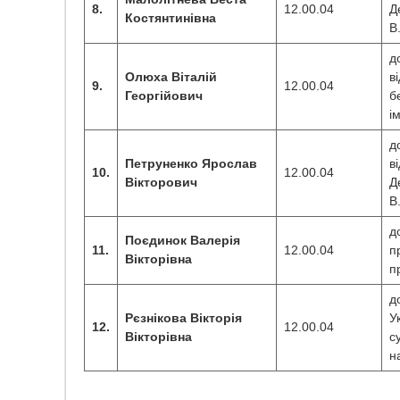
8.
12.00.04
Д
Костянтинівна
В
д
Олюха Віталій
в
9.
12.00.04
Георгійович
б
і
д
Петруненко Ярослав
в
10.
12.00.04
Вікторович
Д
В
д
Поєдинок Валерія
11.
12.00.04
п
Вікторівна
п
д
Рєзнікова Вікторія
У
12.
12.00.04
Вікторівна
с
н