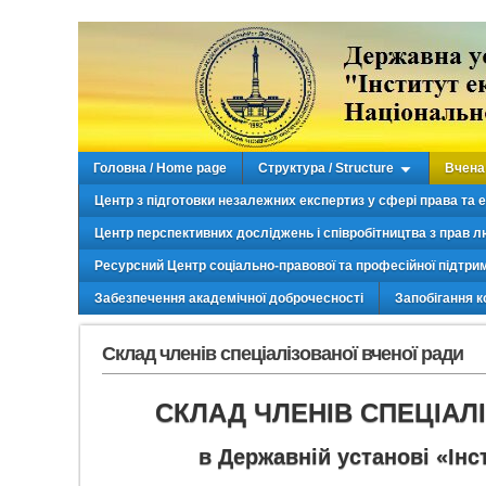
Головна / Home page
Структура / Structure
Вчена 
Центр з підготовки незалежних експертиз у сфері права та 
Центр перспективних досліджень і співробітництва з прав л
Ресурсний Центр соціально-правової та професійної підтри
Забезпечення академічної доброчесності
Запобігання к
Склад членів спеціалізованої вченої ради
СКЛАД ЧЛЕНІВ СПЕЦІАЛІЗ
в Державній установі «Ін