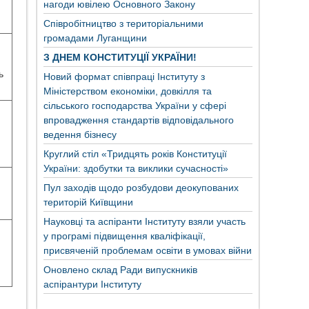
нагоди ювілею Основного Закону
Співробітництво з територіальними
громадами Луганщини
З ДНЕМ КОНСТИТУЦІЇ УКРАЇНИ!
ь
Новий формат співпраці Інституту з
Міністерством економіки, довкілля та
сільського господарства України у сфері
впровадження стандартів відповідального
ведення бізнесу
Круглий стіл «Тридцять років Конституції
України: здобутки та виклики сучасності»
Пул заходів щодо розбудови деокупованих
територій Київщини
Науковці та аспіранти Інституту взяли участь
у програмі підвищення кваліфікації,
присвяченій проблемам освіти в умовах війни
Оновлено склад Ради випускників
аспірантури Інституту