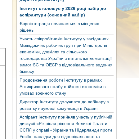
Інститут оголошує у 2026 році набір до
аспірантури (основний набір)
Євроінтеграція починається з місцевих
рішень
Участь співробітників Інституту у засіданнях
Міжвідомчих робочих груп при Міністерстві
економіки, довкілля та сільського
господарства України з питань імплементації
вимог ЄС та ОЕСР з відповідального ведення
бізнесу
Продовження роботи Інституту в рамках
Антикризового штабу стійкості економіки в
умовах воєнного стану
Директор Інституту долучився до вебінару з
розвитку наукової комунікації в Україні
Аспірант Інституту прийняв участь у публічній
дискусії «Рік після рішення Великої Палати
ЄСПЛ у справі «Україна та Нідерланди проти
Росії»: наслідки для відповідальності та