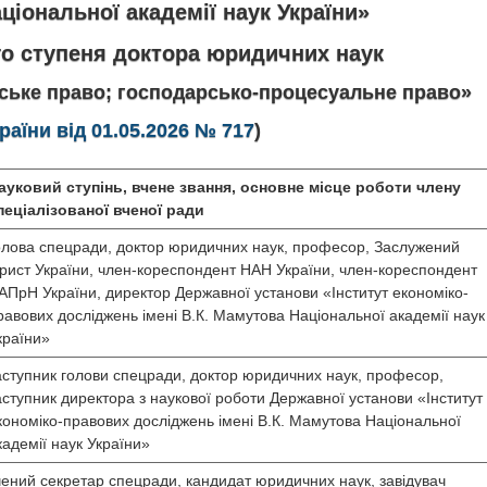
ціональної академії наук України»
го ступеня доктора юридичних наук
рське право; господарсько-процесуальне право»
аїни від 01.05.2026 № 717
)
ауковий ступінь, вчене звання
, основне місце роботи члену
пеціалізованої вченої ради
олова спецради, доктор юридичних наук, професор, Заслужений
рист України, член-кореспондент НАН України, член-кореспондент
АПрН України, директор Державної установи «Інститут економіко-
равових досліджень імені В.К. Мамутова Національної академії наук
країни»
аступник голови спецради, доктор юридичних наук, професор,
аступник директора з наукової роботи Державної установи «Інститут
кономіко-правових досліджень імені В.К. Мамутова Національної
кадемії наук України»
чений секретар спецради, кандидат юридичних наук, завідувач