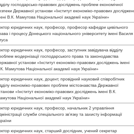
ідділу господарсько-правових досліджень проблем економічної
езпеки Державної установи «Інститут економіко-правових досліджен
мені В.К. Мамутова Національної академії наук України»
октор юридичних наук, професор, професор кафедри цивільного
рава і процесу Донецького національного університету імені Василя
туса
октор юридичних наук, професор, заступник завідувача відділу
роблем модернізації господарського права та законодавства
ержавної установи «Інститут економіко-правових досліджень імені
.К. Мамутова Національної академії наук України»
октор юридичних наук, доцент, провідний науковий співробітник
ідділу економіко-правових проблем містознавства Державної
станови «Інститут економіко-правових досліджень імені В.К.
амутова Національної академії наук України»
октор юридичних наук, професор, начальник 2 управління
дміністрації служби спеціального зв’язку та захисту інформації
країни
октор юридичних наук, старший дослідник, учений секретар