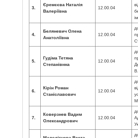
Єремєєва Наталія
в
3.
12.00.04
Валеріївна
б
і
д
Беляневич
Олена
4.
12.00.04
п
Анатоліївна
С
д
Гудіма Тетяна
п
5.
12.00.04
Степанівнна
Д
В
д
Кірін Роман
в
6.
12.00.04
Станіславович
у
М
д
Коверзнев Вадим
7.
12.00.04
А
Олександрович
У
д
Малолітнева Веста