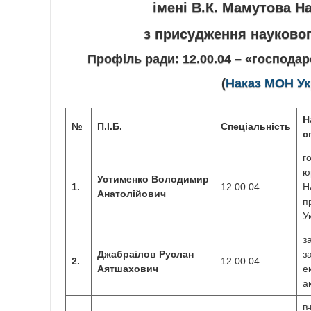
імені В.К. Мамутова На
з присудження науково
Профіль ради:
12.00.04 – «господа
(
Наказ МОН Укр
Н
№
П.І.Б.
Спеціальність
с
г
ю
Устименко
Володимир
1.
12.00.04
Н
Анатолійович
п
У
з
Джабраілов
Руслан
з
2.
12.00.04
Аятшахович
е
а
в