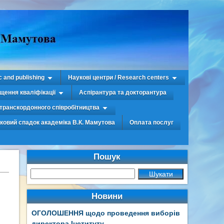
c and publishing
Наукові центри / Research centers
щення кваліфікації
Аспірантура та докторантура
транскордонного співробітництва
уковий спадок академіка В.К. Мамутова
Оплата послуг
Пошук
Новини
ОГОЛОШЕННЯ щодо проведення виборів
директора Інституту