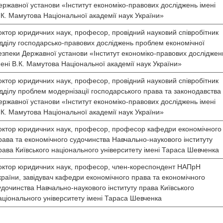
ержавної установи «Інститут економіко-правових досліджень імені
.К. Мамутова Національної академії наук України»
октор юридичних наук, професор, провідний науковий співробітник
ідділу господарсько-правових досліджень проблем економічної
езпеки Державної установи «Інститут економіко-правових досліджен
мені В.К. Мамутова Національної академії наук України»
октор юридичних наук, професор, провідний науковий співробітник
ідділу проблем модернізації господарського права та законодавства
ержавної установи «Інститут економіко-правових досліджень імені
.К. Мамутова Національної академії наук України»
октор юридичних наук, професор, професор кафедри економічного
рава та економічного судочинства Навчально-наукового інституту
рава Київського національного університету імені Тараса Шевченка
октор юридичних наук, професор, член-кореспондент НАПрН
країни, завідувач кафедри економічного права та економічного
удочинства Навчально-наукового інституту права Київського
аціонального університету імені Тараса Шевченка