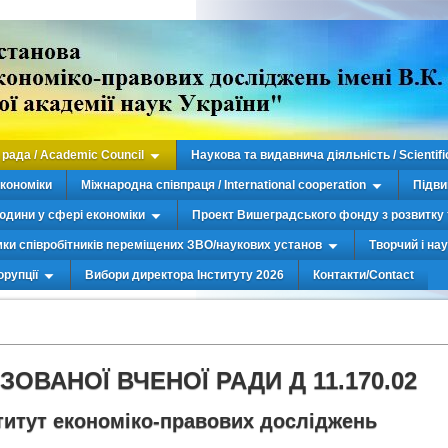
рада / Academic Council
Наукова та видавнича діяльність / Scientifi
економіки
Міжнародна співпраця / International cooperation
Підви
юдини у сфері економіки
Проект Вишеградського фонду з розвитку 
мки співробітників переміщених ЗВО/наукових установ
Творчий і на
орупції
Вибори директора Інституту 2026
Контакти/Contact
ОВАНОЇ ВЧЕНОЇ РАДИ Д 11.170.02
ститут економіко-правових досліджень