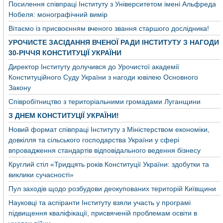
Посилення співпраці Інституту з Університетом імені Альфреда
Нобеля: монографічний вимір
Вітаємо із присвоєнням вченого звання старшого дослідника!
УРОЧИСТЕ ЗАСІДАННЯ ВЧЕНОЇ РАДИ ІНСТИТУТУ З НАГОДИ
30-РІЧЧЯ КОНСТИТУЦІЇ УКРАЇНИ
Директор Інституту долучився до Урочистої академії
Конституційного Суду України з нагоди ювілею Основного
Закону
Співробітництво з територіальними громадами Луганщини
З ДНЕМ КОНСТИТУЦІЇ УКРАЇНИ!
Новий формат співпраці Інституту з Міністерством економіки,
довкілля та сільського господарства України у сфері
впровадження стандартів відповідального ведення бізнесу
Круглий стіл «Тридцять років Конституції України: здобутки та
виклики сучасності»
Пул заходів щодо розбудови деокупованих територій Київщини
Науковці та аспіранти Інституту взяли участь у програмі
підвищення кваліфікації, присвяченій проблемам освіти в