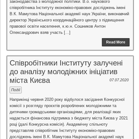
законодавства з молодіжної політики. В.о. наукового
співробітника Інституту економіко-правових досліджень імені
В.К. Мамутова Національної академії наук України, виконавчий
директор Українського координаційного центру з підвищення
правової освіти населення, к.ю.н. Сошников Антон
Олександрович взяв участь […]
Read More
Співробітники Інституту залучені
до аналізу молодіжних ініціатив
міста Києва
07.07.2020
Події
Наприкінці червня 2020 року відбулося засідання Конкурсної
комісії з розгляду проєктів розроблених молодіжними та
дитячими громадськими організаціями, для реалізації яких
надається фінансова підтримка з бюджету міста Києва у 2021
році (далі Конкурсна комісія). Академічну спільноту
представляв співробітник Інституту економіко-правових
досліджень імені В.К. Мамутова Національної академії наук