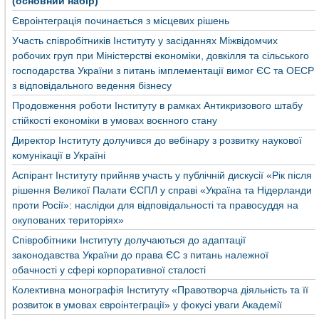
(основний набір)
Євроінтеграція починається з місцевих рішень
Участь співробітників Інституту у засіданнях Міжвідомчих
робочих груп при Міністерстві економіки, довкілля та сільського
господарства України з питань імплементації вимог ЄС та ОЕСР
з відповідального ведення бізнесу
Продовження роботи Інституту в рамках Антикризового штабу
стійкості економіки в умовах воєнного стану
Директор Інституту долучився до вебінару з розвитку наукової
комунікації в Україні
Аспірант Інституту прийняв участь у публічній дискусії «Рік після
рішення Великої Палати ЄСПЛ у справі «Україна та Нідерланди
проти Росії»: наслідки для відповідальності та правосуддя на
окупованих територіях»
Співробітники Інституту долучаються до адаптації
законодавства України до права ЄС з питань належної
обачності у сфері корпоративної сталості
Колективна монографія Інституту «Правотворча діяльність та її
розвиток в умовах євроінтеграції» у фокусі уваги Академії