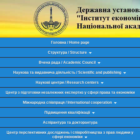
Головна / Home page
Структура / Structure
Вчена рада / Academic Council
Наукова та видавнича діяльність / Scientific and publishing
Наукові центри / Research centers
Центр з підготовки незалежних експертиз у сфері права та економіки
Міжнародна співпраця / International cooperation
Підвищення кваліфікації
Аспірантура та докторантура
Центр перспективних досліджень і співробітництва з прав людини у
сфері економіки