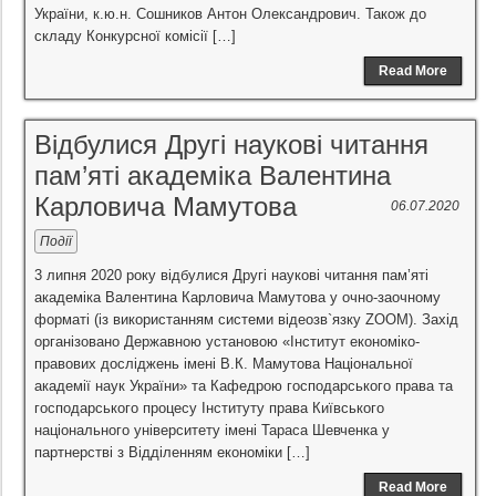
України, к.ю.н. Сошников Антон Олександрович. Також до
складу Конкурсної комісії […]
Read More
Відбулися Другі наукові читання
пам’яті академіка Валентина
Карловича Мамутова
06.07.2020
Події
3 липня 2020 року відбулися Другі наукові читання пам’яті
академіка Валентина Карловича Мамутова у очно-заочному
форматі (із використанням системи відеозв`язку ZOOM). Захід
організовано Державною установою «Інститут економіко-
правових досліджень імені В.К. Мамутова Національної
академії наук України» та Кафедрою господарського права та
господарського процесу Інституту права Київського
національного університету імені Тараса Шевченка у
партнерстві з Відділенням економіки […]
Read More