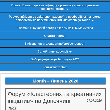
Проект Вишеградського фонду з розвитку транскордонного
співробітництва
Ресурсний Центр соціально-правової та професійної підтримки
співробітників переміщених ЗВО/наукових установ
Творчий і науковий спадок академіка В.К. Мамутова
Оплата послуг
Забезпечення академічної доброчесності
Запобігання корупції
Вибори директора Інституту 2026
Контакти/Contact
Month –
Липень 2020
Форум «Кластерних та креативних
ініціатив» на Донеччині
27.07.2020
Події