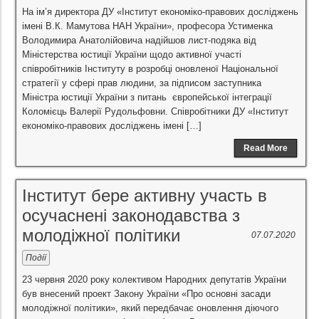
На ім’я директора ДУ «Інститут економіко-правових досліджень
імені В.К. Мамутова НАН України», професора Устименка
Володимира Анатолійовича надійшов лист-подяка від
Міністерства юстиції України щодо активної участі
співробітників Інституту в розробці оновленої Національної
стратегії у сфері прав людини, за підписом заступника
Міністра юстиції України з питань європейської інтеграції
Коломієць Валерії Рудольфовни. Співробітники ДУ «Інститут
економіко-правових досліджень імені […]
Read More
Інститут бере активну участь в
осучаснені законодавства з
молодіжної політики
07.07.2020
Події
23 червня 2020 року колективом Народних депутатів України
був внесений проект Закону України «Про основні засади
молодіжної політики», який передбачає оновлення діючого