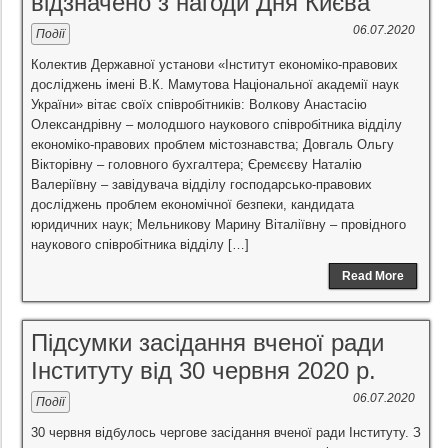
відзначено з нагоди Дня Києва
06.07.2020
Події
Колектив Державної установи «Інститут економіко-правових
досліджень імені В.К. Мамутова Національної академії наук
України» вітає своїх співробітників: Волкову Анастасію
Олександрівну – молодшого наукового співробітника відділу
економіко-правових проблем містознавства; Довгаль Ольгу
Вікторівну – головного бухгалтера; Єремєєву Наталію
Валеріївну – завідувача відділу господарсько-правових
досліджень проблем економічної безпеки, кандидата
юридичних наук; Мельникову Марину Віталіївну – провідного
наукового співробітника відділу […]
Read More
Підсумки засідання вченої ради
Інституту від 30 червня 2020 р.
06.07.2020
Події
30 червня відбулось чергове засідання вченої ради Інституту. З