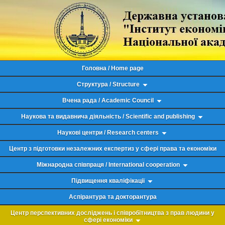
Головна / Home page
Структура / Structure
Вчена рада / Academic Council
Наукова та видавнича діяльність / Scientific and publishing
Наукові центри / Research centers
Центр з підготовки незалежних експертиз у сфері права та економіки
Міжнародна співпраця / International cooperation
Підвищення кваліфікації
Аспірантура та докторантура
Центр перспективних досліджень і співробітництва з прав людини у
сфері економіки