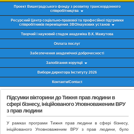
Проект Вишеградського фонду з розвитку транскордонного
співробітництва
Ресурсний Центр соціально-правової та професійної підтримки
співробітників переміщених ЗВО/наукових установ
Творчий і науковий спадок академіка В.К. Мамутова
Оплата послуг
Забезпечення академічної доброчесності
Запобігання корупції
Вибори директора Інституту 2026
Контакти/Contact
Підсумки вікторини до Тижня прав людини в
сфері бізнесу, ініційованого Уповноваженим ВРУ
з прав людини
У рамках програми Тижня прав людини в сфері бізнесу,
ініційованого Уповноваженим ВРУ з прав людини, було