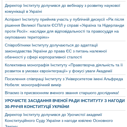
Директор Інституту долучився до вебінару з розвитку наукової
комунікації в Україні
Аспірант Інституту прийняв участь у публічній дискусії «Рік після
рішення Великої Палати ЄСПЛ у справі «Україна та Нідерланди
проти Росії»: наслідки для відповідальності та правосуддя на
окупованих територіях»
Співробітники Інституту долучаються до адаптації
законодавства України до права ЄС з питань належної
обачності у сфері корпоративної сталості
Колективна монографія Інституту «Правотворча діяльність та її
розвиток в умовах євроінтеграції» у фокусі уваги Академії
Посилення співпраці Інституту з Університетом імені Альфреда
Нобеля: монографічний вимір
Вітаємо із присвоєнням вченого звання старшого дослідника!
УРОЧИСТЕ ЗАСІДАННЯ ВЧЕНОЇ РАДИ ІНСТИТУТУ З НАГОДИ
30-РІЧЧЯ КОНСТИТУЦІЇ УКРАЇНИ
Директор Інституту долучився до Урочистої академії
Конституційного Суду України з нагоди ювілею Основного
Закону