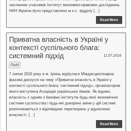
численних учасників Інститут економіко-правових досліджень
НАН України було представлено м.н.с. відділу […]
Read More
Приватна власність в Україні у
контексті суспільного блага:
системний підхід
11.07.2016
Події
7 липня 2016 року в м. Ірпінь відбулася Міждисциплінарна
фахова дискусія на тему «Приватна власність в Україні у
контексті суспільного блага: системний підхід», організатором
якого виступила Асоціація українських банків. Як відомо,
власність є одним з базових інститутів будь-якої економічної
системи суспільства і будь-які докорінні зміни у цій системі
розпочинаються з відповідних перетворень у відносинах
власності. […]
Read More