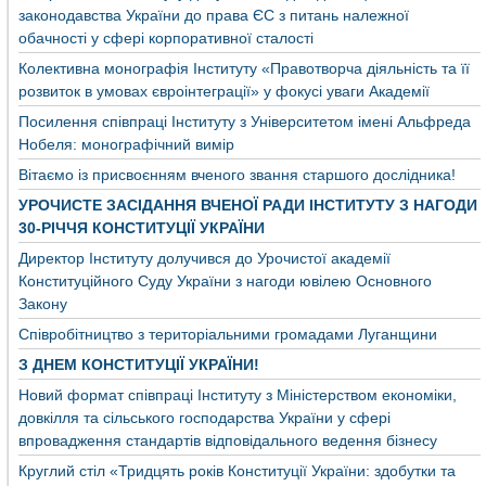
законодавства України до права ЄС з питань належної
обачності у сфері корпоративної сталості
Колективна монографія Інституту «Правотворча діяльність та її
розвиток в умовах євроінтеграції» у фокусі уваги Академії
Посилення співпраці Інституту з Університетом імені Альфреда
Нобеля: монографічний вимір
Вітаємо із присвоєнням вченого звання старшого дослідника!
УРОЧИСТЕ ЗАСІДАННЯ ВЧЕНОЇ РАДИ ІНСТИТУТУ З НАГОДИ
30-РІЧЧЯ КОНСТИТУЦІЇ УКРАЇНИ
Директор Інституту долучився до Урочистої академії
Конституційного Суду України з нагоди ювілею Основного
Закону
Співробітництво з територіальними громадами Луганщини
З ДНЕМ КОНСТИТУЦІЇ УКРАЇНИ!
Новий формат співпраці Інституту з Міністерством економіки,
довкілля та сільського господарства України у сфері
впровадження стандартів відповідального ведення бізнесу
Круглий стіл «Тридцять років Конституції України: здобутки та