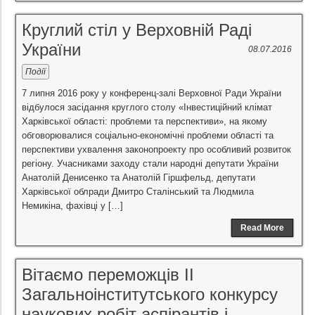
Круглий стіл у Верховній Раді
України
08.07.2016
Події
7 липня 2016 року у конференц-залі Верховної Ради України
відбулося засідання круглого столу «Інвестиційний клімат
Харківської області: проблеми та перспективи», на якому
обговорювалися соціально-економічні проблеми області та
перспективи ухвалення законопроекту про особливий розвиток
регіону. Учасниками заходу стали народні депутати України
Анатолій Денисенко та Анатолій Гіршфельд, депутати
Харківської облради Дмитро Сталінський та Людмила
Немикіна, фахівці у […]
Read More
Вітаємо переможців ІІ
Загальноінститутського конкурсу
наукових робіт аспірантів і