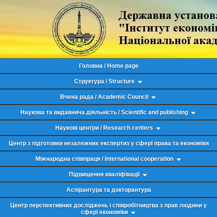
Головна / Home page
Структура / Structure
Вчена рада / Academic Council
Наукова та видавнича діяльність / Scientific and publishing
Наукові центри / Research centers
Центр з підготовки незалежних експертиз у сфері права та економіки
Міжнародна співпраця / International cooperation
Підвищення кваліфікації
Аспірантура та докторантура
Центр перспективних досліджень і співробітництва з прав людини у
сфері економіки