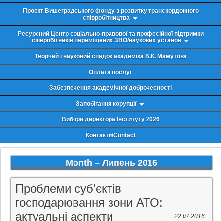
Проект Вишеградського фонду з розвитку транскордонного
співробітництва
Ресурсний Центр соціально-правової та професійної підтримки
співробітників переміщених ЗВО/наукових установ
Творчий і науковий спадок академіка В.К. Мамутова
Оплата послуг
Забезпечення академічної доброчесності
Запобігання корупції
Вибори директора Інституту 2026
Контакти/Contact
Month –
Липень 2016
Проблеми суб’єктів
господарювання зони АТО:
актуальні аспекти
22.07.2016