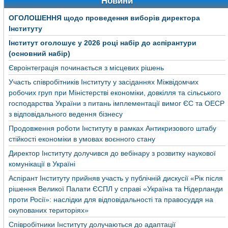
Новини
ОГОЛОШЕННЯ щодо проведення виборів директора
Інституту
Інститут оголошує у 2026 році набір до аспірантури
(основний набір)
Євроінтеграція починається з місцевих рішень
Участь співробітників Інституту у засіданнях Міжвідомчих
робочих груп при Міністерстві економіки, довкілля та сільського
господарства України з питань імплементації вимог ЄС та ОЕСР
з відповідального ведення бізнесу
Продовження роботи Інституту в рамках Антикризового штабу
стійкості економіки в умовах воєнного стану
Директор Інституту долучився до вебінару з розвитку наукової
комунікації в Україні
Аспірант Інституту прийняв участь у публічній дискусії «Рік після
рішення Великої Палати ЄСПЛ у справі «Україна та Нідерланди
проти Росії»: наслідки для відповідальності та правосуддя на
окупованих територіях»
Співробітники Інституту долучаються до адаптації