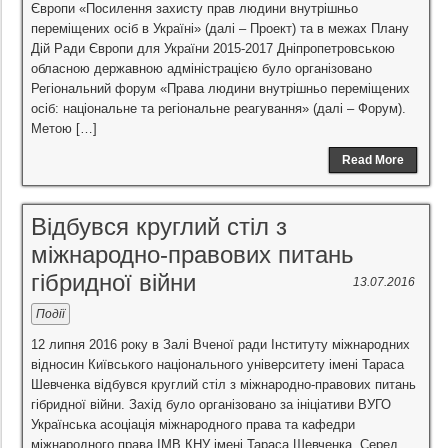
Європи «Посилення захисту прав людини внутрішньо
переміщених осіб в Україні» (далі – Проект) та в межах Плану
Дій Ради Європи для України 2015-2017 Дніпропетровською
обласною державною адміністрацією було організовано
Регіональний форум «Права людини внутрішньо переміщених
осіб: національне та регіональне реагування» (далі – Форум).
Метою […]
Read More
Відбувся круглий стіл з
міжнародно-правових питань
гібридної війни
13.07.2016
Події
12 липня 2016 року в Залі Вченої ради Інституту міжнародних
відносин Київського національного університету імені Тараса
Шевченка відбувся круглий стіл з міжнародно-правових питань
гібридної війни. Захід було організовано за ініціативи ВУГО
Українська асоціація міжнародного права та кафедри
міжнародного права ІМВ КНУ імені Тараса Шевченка. Серед