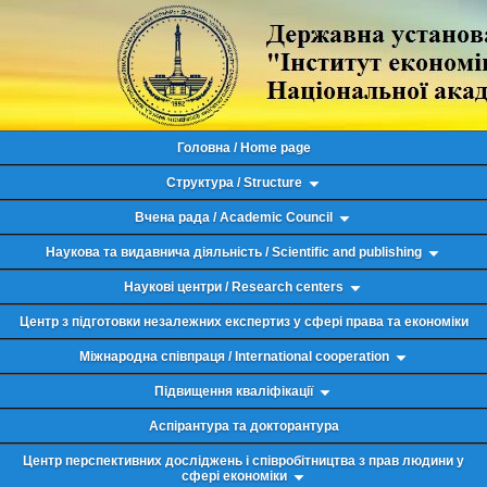
Головна / Home page
Структура / Structure
Вчена рада / Academic Council
Наукова та видавнича діяльність / Scientific and publishing
Наукові центри / Research centers
Центр з підготовки незалежних експертиз у сфері права та економіки
Міжнародна співпраця / International cooperation
Підвищення кваліфікації
Аспірантура та докторантура
Центр перспективних досліджень і співробітництва з прав людини у
сфері економіки