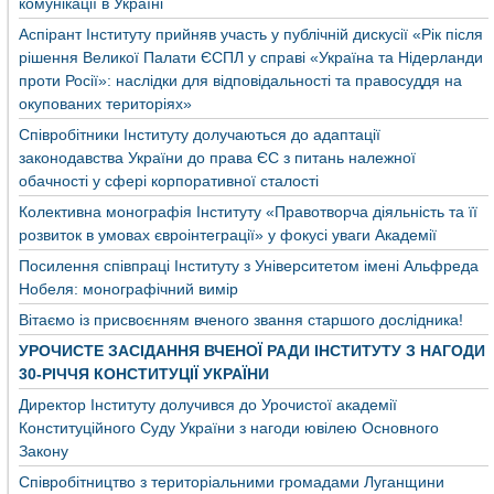
комунікації в Україні
Аспірант Інституту прийняв участь у публічній дискусії «Рік після
рішення Великої Палати ЄСПЛ у справі «Україна та Нідерланди
проти Росії»: наслідки для відповідальності та правосуддя на
окупованих територіях»
Співробітники Інституту долучаються до адаптації
законодавства України до права ЄС з питань належної
обачності у сфері корпоративної сталості
Колективна монографія Інституту «Правотворча діяльність та її
розвиток в умовах євроінтеграції» у фокусі уваги Академії
Посилення співпраці Інституту з Університетом імені Альфреда
Нобеля: монографічний вимір
Вітаємо із присвоєнням вченого звання старшого дослідника!
УРОЧИСТЕ ЗАСІДАННЯ ВЧЕНОЇ РАДИ ІНСТИТУТУ З НАГОДИ
30-РІЧЧЯ КОНСТИТУЦІЇ УКРАЇНИ
Директор Інституту долучився до Урочистої академії
Конституційного Суду України з нагоди ювілею Основного
Закону
Співробітництво з територіальними громадами Луганщини