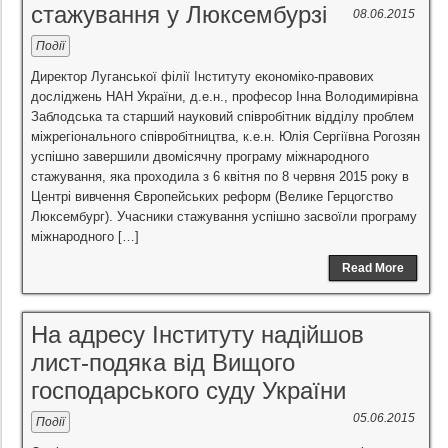
стажування у Люксембурзі
08.06.2015
Події
Директор Луганської філії Інституту економіко-правових
досліджень НАН України, д.е.н., професор Інна Володимирівна
Заблодська та старший науковий співробітник відділу проблем
міжрегіонального співробітництва, к.е.н. Юлія Сергіївна Рогозян
успішно завершили двомісячну програму міжнародного
стажування, яка проходила з 6 квітня по 8 червня 2015 року в
Центрі вивчення Європейських реформ (Велике Герцогство
Люксембург). Учасники стажування успішно засвоїли програму
міжнародного […]
Read More
На адресу Інституту надійшов
лист-подяка від Вищого
господарського суду України
05.06.2015
Події