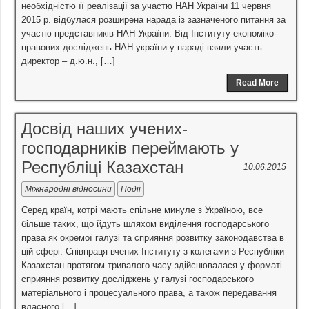
необхідністю її реалізації за участю НАН України 11 червня
2015 р. відбулася розширена нарада із зазначеного питання за
участю представників НАН України. Від Інституту економіко-
правових досліджень НАН україни у нараді взяли участь
директор – д.ю.н., […]
Read More
Досвід наших учених-
господарників переймають у
Республіці Казахстан
10.06.2015
Міжнародні відносини
Події
Серед країн, котрі мають спільне минуле з Україною, все
більше таких, що йдуть шляхом виділення господарського
права як окремої галузі та сприяння розвитку законодавства в
цій сфері. Співпраця вчених Інституту з колегами з Республіки
Казахстан протягом тривалого часу здійснювалася у форматі
сприяння розвитку досліджень у галузі господарського
матеріального і процесуального права, а також передавання
власного […]