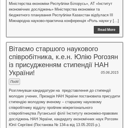
Міністерства економіки Республіки Білорусь», АТ «Інститут
економічних досліджень» Міністерства економіки та
бюджетного планування Республіки Казахстан відбулася ІII
Міжнародна науково-практична конференція «Роль науки у […]
Read More
Вітаємо старшого наукового
співробітника, к.е.н. Юлію Рогозян
із присудженням стипендії НАН
України!
05.06.2015
Події
Розглянувши кандидатури на представлення до стипендії
молодих учених, Президія НАН України постановила присудити
стипендію молодому вченому – старшому науковому
співробітнику відділу проблем міжрегіонального
співробітництва Луганської філії Інституту економіко-правових
досліджень НАН України, кандидату економічних наук Рогозян
Юлії Сергіївні (Постанова № 134-а від 13.05.2015 р.).