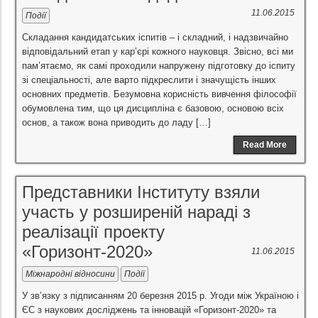
11.06.2015
Події
Складання кандидатських іспитів – і складний, і надзвичайно
відповідальний етап у кар’єрі кожного науковця. Звісно, всі ми
пам’ятаємо, як самі проходили напружену підготовку до іспиту
зі спеціальності, але варто підкреслити і значущість інших
основних предметів. Безумовна корисність вивчення філософії
обумовлена тим, що ця дисципліна є базовою, основою всіх
основ, а також вона приводить до ладу […]
Read More
Представники Інституту взяли
участь у розширеній нараді з
реалізації проекту
«Горизонт-2020»
11.06.2015
Міжнародні відносини
Події
У зв’язку з підписанням 20 березня 2015 р. Угоди між Україною і
ЄС з наукових досліджень та інновацій «Горизонт-2020» та