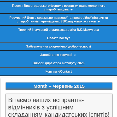
Проект Вишеградського фонду з розвитку транскордонного
співробітництва
Ресурсний Центр соціально-правової та професійної підтримки
співробітників переміщених ЗВО/наукових установ
Творчий і науковий спадок академіка В.К. Мамутова
Оплата послуг
Забезпечення академічної доброчесності
Запобігання корупції
Вибори директора Інституту 2026
Контакти/Contact
Month –
Червень 2015
Вітаємо наших аспірантів-
відмінників з успішним
складанням кандидатських іспитів!