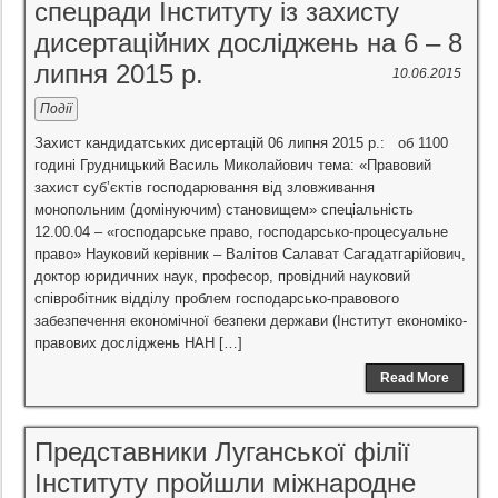
спецради Інституту із захисту
дисертаційних досліджень на 6 – 8
липня 2015 р.
10.06.2015
Події
Захист кандидатських дисертацій 06 липня 2015 р.: об 1100
годині Грудницький Василь Миколайович тема: «Правовий
захист суб’єктів господарювання від зловживання
монопольним (домінуючим) становищем» спеціальність
12.00.04 – «господарське право, господарсько-процесуальне
право» Науковий керівник – Валітов Салават Сагадатгарійович,
доктор юридичних наук, професор, провідний науковий
співробітник відділу проблем господарсько-правового
забезпечення економічної безпеки держави (Інститут економіко-
правових досліджень НАН […]
Read More
Представники Луганської філії
Інституту пройшли міжнародне