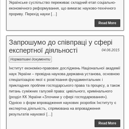
Українське суспільство переживає складний етап соціально-
економічного реформування, що вимагає науково-технічного
прориву. Перехід науки […]
Read More
Запрошумо до співпраці у сфері
експертної діяльності
04.06.2015
Нормативні документи
Інститут економіко-правових досліджень Національної академії
наук України – провідна наукова державна установа, основною
спеціалізацією якої є розв’язання фундаментальних і
прикладних проблем господарського права та процесу, а також
питань суміжних галузей права: цивільного, кримінального
(розділ КК України «Злочини у сфері господарювання»).
Однією з форм впровадження наукових розробок Інституту є
експертна діяльність, спрямована на впровадження
результатів наукової […]
Read More