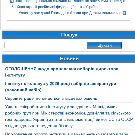
Загальнонаціональна хвилина мовчання за загиблими внаслідок
збройної агресії російської федерації проти України
Учаcть у засіданні Громадської ради при Держмолодьжитло
Пошук
Новини
ОГОЛОШЕННЯ щодо проведення виборів директора
Інституту
Інститут оголошує у 2026 році набір до аспірантури
(основний набір)
Євроінтеграція починається з місцевих рішень
Участь співробітників Інституту у засіданнях Міжвідомчих
робочих груп при Міністерстві економіки, довкілля та сільського
господарства України з питань імплементації вимог ЄС та ОЕСР
з відповідального ведення бізнесу
Продовження роботи Інституту в рамках Антикризового штабу