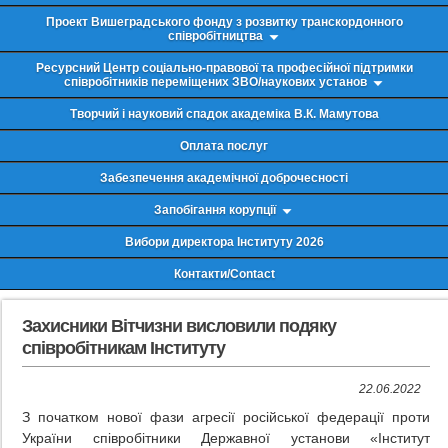
Проект Вишеградського фонду з розвитку транскордонного
співробітництва
Ресурсний Центр соціально-правової та професійної підтримки
співробітників переміщених ЗВО/наукових установ
Творчий і науковий спадок академіка В.К. Мамутова
Оплата послуг
Забезпечення академічної доброчесності
Запобігання корупції
Вибори директора Інституту 2026
Контакти/Contact
Захисники Вітчизни висловили подяку
співробітникам Інституту
22.06.2022
З початком нової фази агресії російської федерації проти
України співробітники Державної установи «Інститут