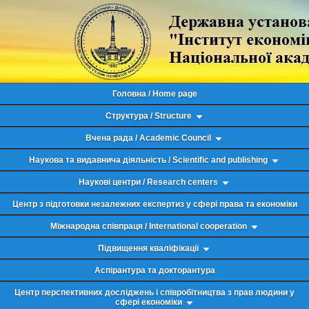
Головна / Home page
Структура / Structure
Вчена рада / Academic Council
Наукова та видавнича діяльність / Scientific and publishing
Наукові центри / Research centers
Центр з підготовки незалежних експертиз у сфері права та економіки
Міжнародна співпраця / International cooperation
Підвищення кваліфікації
Аспірантура та докторантура
Центр перспективних досліджень і співробітництва з прав людини у
сфері економіки