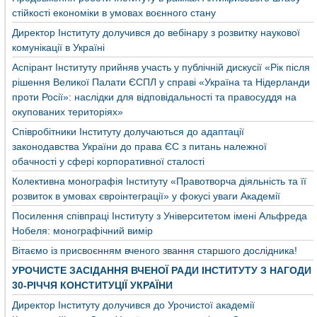
стійкості економіки в умовах воєнного стану
Директор Інституту долучився до вебінару з розвитку наукової
комунікації в Україні
Аспірант Інституту прийняв участь у публічній дискусії «Рік після
рішення Великої Палати ЄСПЛ у справі «Україна та Нідерланди
проти Росії»: наслідки для відповідальності та правосуддя на
окупованих територіях»
Співробітники Інституту долучаються до адаптації
законодавства України до права ЄС з питань належної
обачності у сфері корпоративної сталості
Колективна монографія Інституту «Правотворча діяльність та її
розвиток в умовах євроінтеграції» у фокусі уваги Академії
Посилення співпраці Інституту з Університетом імені Альфреда
Нобеля: монографічний вимір
Вітаємо із присвоєнням вченого звання старшого дослідника!
УРОЧИСТЕ ЗАСІДАННЯ ВЧЕНОЇ РАДИ ІНСТИТУТУ З НАГОДИ
30-РІЧЧЯ КОНСТИТУЦІЇ УКРАЇНИ
Директор Інституту долучився до Урочистої академії