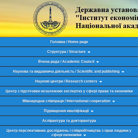
Головна / Home page
Структура / Structure
Вчена рада / Academic Council
Наукова та видавнича діяльність / Scientific and publishing
Наукові центри / Research centers
Центр з підготовки незалежних експертиз у сфері права та економіки
Міжнародна співпраця / International cooperation
Підвищення кваліфікації
Аспірантура та докторантура
Центр перспективних досліджень і співробітництва з прав людини у
сфері економіки