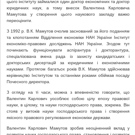
цього інституту займалися один доктор економічних та доктор
юридичних наук, а тому внесок Валентина Карловича
Мамутова у створення цього наукового закладу важко
переоцінити.
З 1992 р. В.К. Мамутов очолив заснований за його поданням
та клопотанням Відділення економіки НАН України Інститут
економіко-правових досліджень НАН України. Згодом тут
починають функціонувати аспірантура і докторантура,
спеціалізована вчена рада із захисту кандидатських і
докторських дисертацій за юридичними і економічними
науками. Протягом багатьох років В.К. Мамутов здійснював
керівництво Інститутом та останніми роками обіймав посаду
Почесного директора.
З огляду на ті часи, можна з впевненістю говорити, що
Валентин Карлович уособлює собою цілу епоху правової
науки, в цілому, та науки господарського права, зокрема. Він
стояв у витоків науки господарського права і створення
якісного правового регулювання економіки держави.
Валентин Карлович Мамутов зробив неоціненний вклад у
розвиток науки господарського права, становлення і розвиток