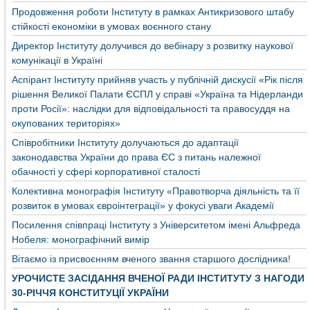
Продовження роботи Інституту в рамках Антикризового штабу
стійкості економіки в умовах воєнного стану
Директор Інституту долучився до вебінару з розвитку наукової
комунікації в Україні
Аспірант Інституту прийняв участь у публічній дискусії «Рік після
рішення Великої Палати ЄСПЛ у справі «Україна та Нідерланди
проти Росії»: наслідки для відповідальності та правосуддя на
окупованих територіях»
Співробітники Інституту долучаються до адаптації
законодавства України до права ЄС з питань належної
обачності у сфері корпоративної сталості
Колективна монографія Інституту «Правотворча діяльність та її
розвиток в умовах євроінтеграції» у фокусі уваги Академії
Посилення співпраці Інституту з Університетом імені Альфреда
Нобеля: монографічний вимір
Вітаємо із присвоєнням вченого звання старшого дослідника!
УРОЧИСТЕ ЗАСІДАННЯ ВЧЕНОЇ РАДИ ІНСТИТУТУ З НАГОДИ
30-РІЧЧЯ КОНСТИТУЦІЇ УКРАЇНИ