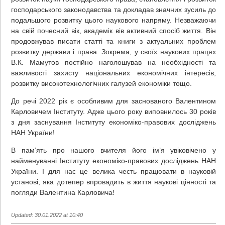
господарського законодавства та докладав значних зусиль до
подальшого розвитку цього наукового напряму. Незважаючи
на свій почесний вік, академік вів активний спосіб життя. Він
продовжував писати статті та книги з актуальних проблем
розвитку держави і права. Зокрема, у своїх наукових працях
В.К. Мамутов постійно наголошував на необхідності та
важливості захисту національних економічних інтересів,
розвитку високотехнологічних галузей економіки тощо.
До речі 2022 рік є особливим для заснованого Валентином
Карловичем Інституту. Адже цього року виповнилось 30 років
з дня заснування Інституту економіко-правових досліджень
НАН України!
В пам’ять про нашого вчителя його ім’я увіковічено у
найменуванні Інституту економіко-правових досліджень НАН
України. І для нас це велика честь працювати в науковій
установі, яка дотепер впровадить в життя наукові цінності та
погляди Валентина Карловича!
Updated: 30.01.2022 at 10:40