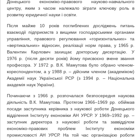
Донецького економіко-правового науково-навчального
центру, яким з часом належало зіграти ключову роль в
розвитку юридичної науки і освіти.
Після майже 10 років поглиблених досліджень питань
взаємодії підприємств з вищими господарськими органами
управління, правового регулювання «горизонтальних» та
«вертикальних» відносин, реалізації норм права, у 1965 р.
Валентин Карлович захищає докторську дисертацію. У
1976 р. (після десяти років) йому присвоєно вчене звання
професора. У 1972 р. В.К. Мамутова було обрано членом-
кореспондентом, а у 1988 р. – дійсним членом (академіком)
Академії наук Української РСР (з 1994 р. – Національна
академія наук України).
Починаючи з 1966 р. розпочалася безпосередня наукова
діяльність В.К. Мамутова. Протягом 1966–1969 рр. обіймав
посади заступника керівника з наукової роботи Донецького
відділення Інституту економіки АН УРСР. У 1969–1992 рр. –
заступник директора з наукової роботи та заввідділом
економіко-правових проблем Інституту економіки
промисловості АН УРСР. На той час організацією роботи