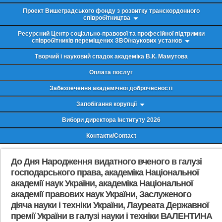
Проект Вишеградського фонду з розвитку транскордонного
співробітництва
Ресурсний Центр соціально-правової та професійної підтримки
співробітників переміщених ЗВО/наукових установ
Творчий і науковий спадок академіка В.К. Мамутова
Оплата послуг
Забезпечення академічної доброчесності
Запобігання корупції
Вибори директора Інституту 2026
Контакти/Contact
До Дня Народження видатного вченого в галузі
господарського права, академіка Національної
академії наук України, академіка Національної
академії правових наук України, Заслуженого
діяча науки і техніки України, Лауреата Державної
премії України в галузі науки і техніки ВАЛЕНТИНА