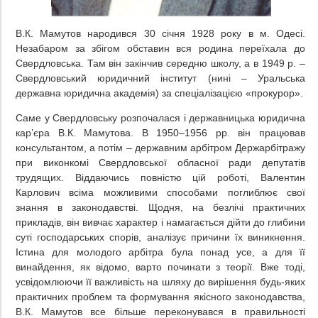
В.К. Мамутов народився 30 січня 1928 року в м. Одесі.
Незабаром за збігом обставин вся родина переїхала до
Свердловська. Там він закінчив середню школу, а в 1949 р. –
Свердловський юридичний інститут (нині – Уральська
державна юридична академія) за спеціалізацією «прокурор».
Саме у Свердловську розпочалася і державницька юридична
кар’єра В.К. Мамутова. В 1950–1956 рр. він працював
консультантом, а потім – державним арбітром Держарбітражу
при виконкомі Свердловської обласної ради депутатів
трудящих. Віддаючись повністю цій роботі, Валентин
Карлович всіма можливими способами поглиблює свої
знання в законодавстві. Щодня, на безлічі практичних
прикладів, він вивчає характер і намагається дійти до глибини
суті господарських спорів, аналізує причини їх виникнення.
Істина для молодого арбітра була понад усе, а для її
винайдення, як відомо, варто починати з теорії. Вже тоді,
усвідомлюючи її важливість на шляху до вирішення будь-яких
практичних проблем та формування якісного законодавства,
В.К. Мамутов все більше переконувався в правильності