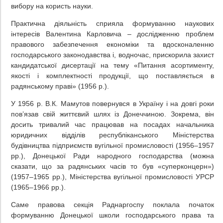
вибору на користь науки.
Практична діяльність сприяла формуванню наукових
інтересів Валентина Карловича – дослідженню проблем
правового забезпечення економіки та вдосконаленню
господарського законодавства і, водночас, прискорила захист
кандидатської дисертації на тему «Питання асортименту,
якості і комплектності продукції, що поставляється в
радянському праві» (1956 р.).
У 1956 р. В.К. Мамутов повернувся в Україну і на довгі роки
пов’язав свій життєвий шлях із Донеччиною. Зокрема, він
досить тривалий час працював на посадах начальника
юридичних відділів республіканського Міністерства
будівництва підприємств вугільної промисловості (1956–1957
рр.), Донецької Ради народного господарства (можна
сказати, що за радянських часів то був «суперконцерн»)
(1957–1965 рр.), Міністерства вугільної промисловості УРСР
(1965–1966 рр.).
Саме правова секція Раднаргоспу поклала початок
формуванню Донецької школи господарського права та