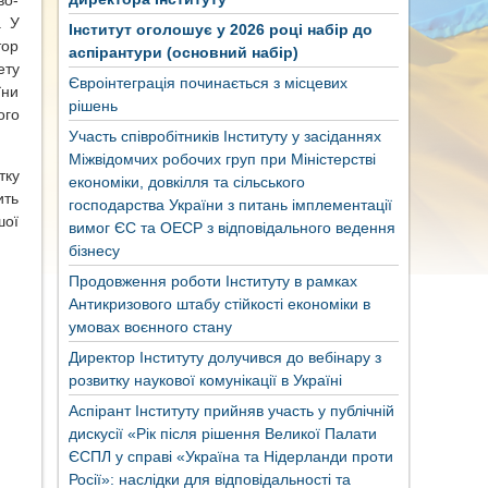
во-
. У
Інститут оголошує у 2026 році набір до
тор
аспірантури (основний набір)
ету
Євроінтеграція починається з місцевих
їни
рішень
ого
Участь співробітників Інституту у засіданнях
Міжвідомчих робочих груп при Міністерстві
тку
економіки, довкілля та сільського
ить
господарства України з питань імплементації
шої
вимог ЄС та ОЕСР з відповідального ведення
бізнесу
Продовження роботи Інституту в рамках
Антикризового штабу стійкості економіки в
умовах воєнного стану
Директор Інституту долучився до вебінару з
розвитку наукової комунікації в Україні
Аспірант Інституту прийняв участь у публічній
дискусії «Рік після рішення Великої Палати
ЄСПЛ у справі «Україна та Нідерланди проти
Росії»: наслідки для відповідальності та