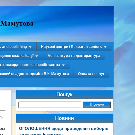
c and publishing
Наукові центри / Research centers
щення кваліфікації
Аспірантура та докторантура
транскордонного співробітництва
уковий спадок академіка В.К. Мамутова
Оплата послуг
Пошук
26
Новини
ОГОЛОШЕННЯ щодо проведення виборів
ним
директора Інституту