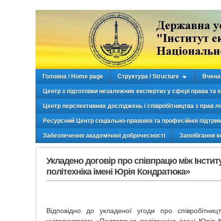
Головна / Home page
Структура / Structure
Вчена 
Центр з підготовки незалежних експертиз у сфері права та 
Центр перспективних досліджень і співробітництва з прав л
Ресурсний Центр соціально-правової та професійної підтри
Забезпечення академічної доброчесності
Запобігання к
Укладено договір про співпрацю між Інсти
політехніка імені Юрія Кондратюка»
Відповідно до укладеної угоди про співробітни