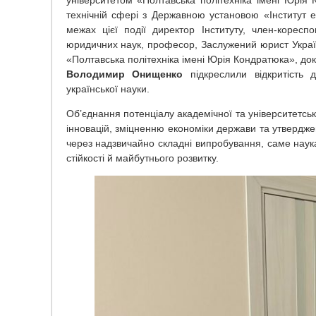
університетом «Полтавська політехніка імені Юрія
технічній сфері з Державною установою «Інститут 
межах цієї події директор Інституту, член-коре
юридичних наук, професор, Заслужений юрист Укра
«Полтавська політехніка імені Юрія Кондратюка», док
Володимир Онищенко
підкреслили відкритість 
української науки.
Об’єднання потенціалу академічної та університетсь
інновацій, зміцненню економіки держави та утвердже
через надзвичайно складні випробування, саме наука
стійкості й майбутнього розвитку.