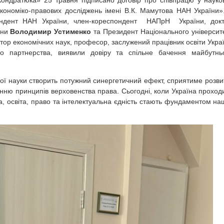
 Кондратюка» 25 травня підписано договір про співпрацю у науко
економіко-правових досліджень імені В.К. Мамутова НАН України»
спондент НАН України, член-кореспондент НАПрН України, док
їни
Володимир Устименко
та Президент Національного університ
тор економічних наук, професор, заслужений працівник освіти Укра
до партнерства, виявили довіру та спільне бачення майбутнь
кої науки створить потужний синергетичний ефект, сприятиме розви
нню принципів верховенства права. Сьогодні, коли Україна проход
, освіта, право та інтелектуальна єдність стають фундаментом на