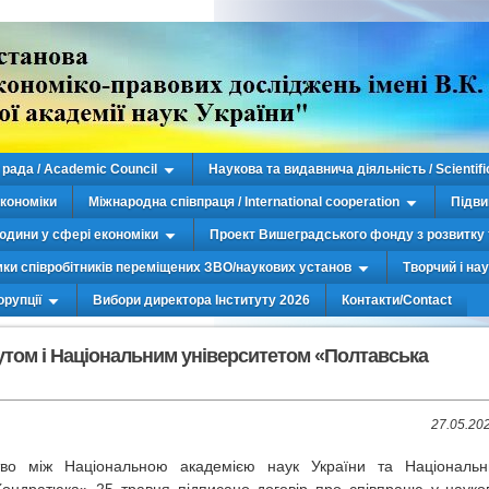
рада / Academic Council
Наукова та видавнича діяльність / Scientifi
економіки
Міжнародна співпраця / International cooperation
Підви
юдини у сфері економіки
Проект Вишеградського фонду з розвитку 
мки співробітників переміщених ЗВО/наукових установ
Творчий і на
орупції
Вибори директора Інституту 2026
Контакти/Contact
тутом і Національним університетом «Полтавська
27.05.20
цтво між Національною академією наук України та Національ