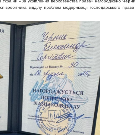
ів України «За укріплення верховенства права» нагороджено
Черн
півробітника відділу проблем модернізації господарського права