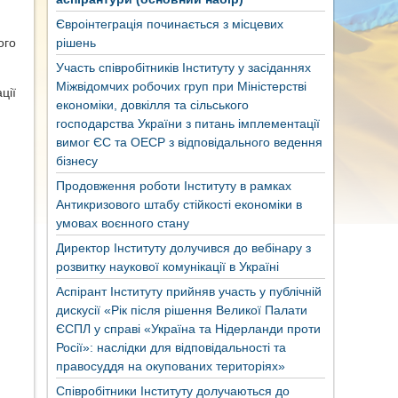
Євроінтеграція починається з місцевих
ого
рішень
Участь співробітників Інституту у засіданнях
Міжвідомчих робочих груп при Міністерстві
ції
економіки, довкілля та сільського
господарства України з питань імплементації
вимог ЄС та ОЕСР з відповідального ведення
бізнесу
Продовження роботи Інституту в рамках
Антикризового штабу стійкості економіки в
умовах воєнного стану
Директор Інституту долучився до вебінару з
розвитку наукової комунікації в Україні
Аспірант Інституту прийняв участь у публічній
дискусії «Рік після рішення Великої Палати
ЄСПЛ у справі «Україна та Нідерланди проти
Росії»: наслідки для відповідальності та
правосуддя на окупованих територіях»
Співробітники Інституту долучаються до