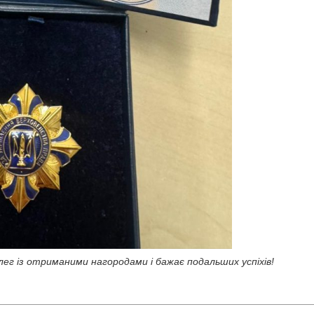
ег із отриманими нагородами і бажає подальших успіхів!