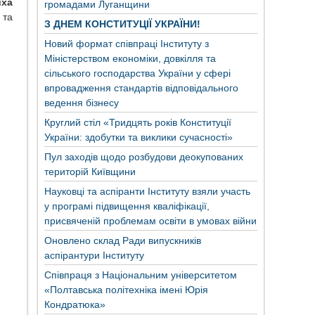
иха
громадами Луганщини
 та
З ДНЕМ КОНСТИТУЦІЇ УКРАЇНИ!
Новий формат співпраці Інституту з
Міністерством економіки, довкілля та
сільського господарства України у сфері
впровадження стандартів відповідального
ведення бізнесу
Круглий стіл «Тридцять років Конституції
України: здобутки та виклики сучасності»
Пул заходів щодо розбудови деокупованих
територій Київщини
Науковці та аспіранти Інституту взяли участь
у програмі підвищення кваліфікації,
присвяченій проблемам освіти в умовах війни
Оновлено склад Ради випускників
аспірантури Інституту
Співпраця з Національним університетом
«Полтавська політехніка імені Юрія
Кондратюка»