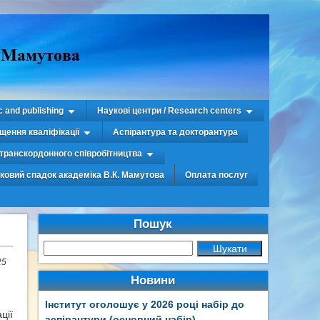
c and publishing
Наукові центри / Research centers
щення кваліфікації
Аспірантура та докторантура
транскордонного співробітництва
уковий спадок академіка В.К. Мамутова
Оплата послуг
Пошук
25
Новини
Інститут оголошує у 2026 році набір до
ції
аспірантури (основний набір)