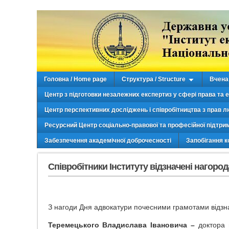
Головна / Home page
Структура / Structure
Вчена 
Центр з підготовки незалежних експертиз у сфері права та 
Центр перспективних досліджень і співробітництва з прав л
Ресурсний Центр соціально-правової та професійної підтри
Забезпечення академічної доброчесності
Запобігання к
Співробітники Інституту відзначені нагоро
З нагоди Дня адвокатури почесними грамотами відзн
Теремецького Владислава Івановича –
доктора 