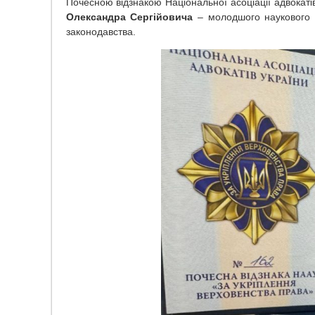
Почесною відзнакою Національної асоціації адвокат
Олександра Сергійовича
– молодшого наукового с
законодавства.