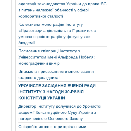
адаптації законодавства України до права ЄС
з питань належної обачності у сфері
корпоративної сталості
Колективна монографія Інституту
«Правотворча діяльність та її розвиток в
умовах євроінтеграції» у фокусі уваги
Академії
Посилення співпраці Інституту з
Університетом імені Альфреда Нобеля:
монографічний вимір
Вітаємо із присвоєнням вченого звання
старшого дослідника!
УРОЧИСТЕ ЗАСІДАННЯ ВЧЕНОЇ РАДИ
ІНСТИТУТУ З НАГОДИ 30-РІЧЧЯ
КОНСТИТУЦІЇ УКРАЇНИ
Директор Інституту долучився до Урочистої
академії Конституційного Суду України з
нагоди ювілею Основного Закону
Співробітництво з територіальними