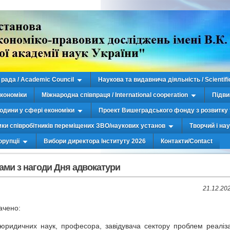
рада / Academic Council
Наукова та видавнича діяльність / Scientifi
економіки
Міжнародна співпраця / International cooperation
Підви
юдини у сфері економіки
Проект Вишеградського фонду з розвитку 
мки співробітників переміщених ЗВО/наукових установ
Творчий і на
орупції
Вибори директора Інституту 2026
Контакти/Contact
дами з нагоди Дня адвокатури
21.12.20
ачено:
юридичних наук, професора, завідувача сектору проблем реаліза