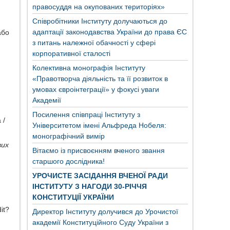
правосуддя на окупованих територіях»
Співробітники Інституту долучаються до
адаптації законодавства України до права ЄС
або
з питань належної обачності у сфері
корпоративної сталості
Колективна монографія Інституту
«Правотворча діяльність та її розвиток в
умовах євроінтеграції» у фокусі уваги
Академії
Посилення співпраці Інституту з
 /
Університетом імені Альфреда Нобеля:
монографічний вимір
вих
Вітаємо із присвоєнням вченого звання
старшого дослідника!
УРОЧИСТЕ ЗАСІДАННЯ ВЧЕНОЇ РАДИ
ІНСТИТУТУ З НАГОДИ 30-РІЧЧЯ
КОНСТИТУЦІЇ УКРАЇНИ
it?
Директор Інституту долучився до Урочистої
академії Конституційного Суду України з