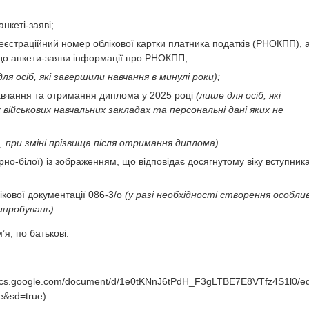
нкеті-заяві;
єстраційний номер облікової картки платника податків (РНОКПП), 
до анкети-заяви інформації про РНОКПП;
для осіб, які завершили навчання в минулі роки);
авчання та отримання диплома у 2025 році
(лише для осіб, які
військових навчальних закладах та персональні дані яких не
, при зміні прізвища після отримання диплома).
но-білої) із зображенням, що відповідає досягнутому віку вступника
кової документації 086-3/о
(у разі необхідності створення особли
ипробувань).
’я, по батькові.
ocs.google.com/document/d/1e0tKNnJ6tPdH_F3gLTBE7E8VTfz4S1l0/ed
e&sd=true)