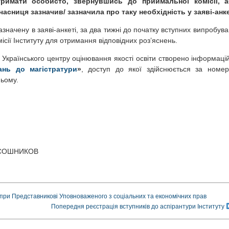
римати особисто, звернувшись до приймальної комісії, 
асниця зазначив/ зазначила про таку необхідність у заяві-анке
значену в заяві-анкеті, за два тижні до початку вступних випробува
сії Інституту для отримання відповідних роз’яснень.
 Українського центру оцінювання якості освіти створено інформаці
ань до магістратури
»
, доступ до якої здійснюється за номе
ньому.
он СОШНИКОВ
и при Представникові Уповноваженого з соціальних та економічних прав
Попередня реєстрація вступників до аспірантури Інституту