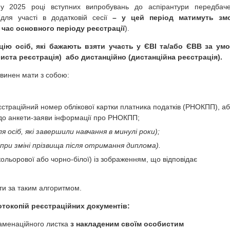
 у 2025 році вступних випробувань до аспірантури передбач
(для участі в додатковій сесії
– у цей період матимуть зм
д час основного періоду реєстрації
).
цію осіб, які бажають взяти участь у ЄВІ та/або ЄВВ за ум
иста реєстрація) або дистанційно (дистанційна реєстрація).
овинен мати з собою:
страційний номер облікової картки платника податків (РНОКПП), а
до анкети-заяви інформації про РНОКПП;
ля осіб, які завершили навчання в минулі роки);
 при зміні прізвища після отримання диплома).
кольорової або чорно-білої) із зображенням, що відповідає
ти за таким алгоритмом.
токопій реєстраційних документів:
аменаційного листка
з накладеним своїм особистим