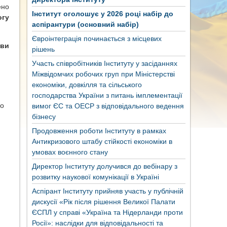
ено
Інститут оголошує у 2026 році набір до
огу
аспірантури (основний набір)
Євроінтеграція починається з місцевих
ови
рішень
Участь співробітників Інституту у засіданнях
Міжвідомчих робочих груп при Міністерстві
економіки, довкілля та сільського
господарства України з питань імплементації
бо
вимог ЄС та ОЕСР з відповідального ведення
бізнесу
Продовження роботи Інституту в рамках
Антикризового штабу стійкості економіки в
умовах воєнного стану
Директор Інституту долучився до вебінару з
розвитку наукової комунікації в Україні
Аспірант Інституту прийняв участь у публічній
дискусії «Рік після рішення Великої Палати
ЄСПЛ у справі «Україна та Нідерланди проти
Росії»: наслідки для відповідальності та