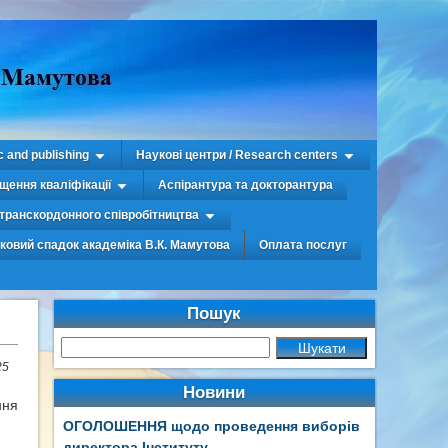
c and publishing
Наукові центри / Research centers
щення кваліфікації
Аспірантура та докторантура
транскордонного співробітництва
уковий спадок академіка В.К. Мамутова
Оплата послуг
Пошук
25
Новини
ння
ОГОЛОШЕННЯ щодо проведення виборів
директора Інституту