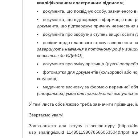
кваліфікованим електронним підписом
;
документа, що посвідчує особу, зазначеного в а
документа, що підтверджує інформацію про ре
документа, що підтверджує причину невнесення 
документа про здобутий ступінь вищої освіти
(
довідки щодо планового строку завершення н
завершують навчання в поточному році у вищих 
вносяться до ЄДЕБО)
;
документа про зміну прізвища (
у разі потреби
фотокартки для документів (кольорової або чор
вступниці;
медичного висновку за формою первинної облі
(спеціальних) умов для проходження вступних в
У темі листа обов’язково треба зазначити прізвище, ім
Звертаємо увагу!
Заява-анкета для вступу в аспірантуру (https://d
usp=sharing&ouid=114951199078566053504&rtpof=tru