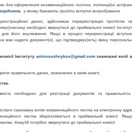
ою для оформлення екзаменаційного листка, потенційні аспіра
 кордоном
,
у якому бажають пройти вступні випробування.
реєстраційних даних, здійснивши перереєстрацію протягом ча
ику/учасниці необхідно звернутися до приймальної комісії Інституту
 для його анулювання. Якщо в процесі перереєстрації вступни
она має надати документ(и), що підтверджує(ють) зміну персональ
комісії Інституту
antonsoshnykov@gmail.com
скановані копії 
рити правильність даних, зазначених в заяві-анкеті.
стка.
вність необхідних для реєстрації документів та правильність
адіслано скановану копію екзаменаційного листка на електронну адре
менаційного листка зберігатиметься в приймальній комісії. Якщ
илки, йому/їй потрібно звернутися до приймальної комісії.