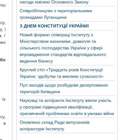
нагоди ювілею Основного Закону
нти
Співробітництво з територіальними
громадами Луганщини
су,
З ДНЕМ КОНСТИТУЦІЇ УКРАЇНИ!
, і
Новий формат співпраці Інституту з
к /
Міністерством економіки, довкілля та
них
сільського господарства України у сфері
впровадження стандартів відповідального
або
ведення бізнесу
Круглий стіл «Тридцять років Конституції
України: здобутки та виклики сучасності»
Пул заходів щодо розбудови деокупованих
територій Київщини
 їх
Науковці та аспіранти Інституту взяли участь
у програмі підвищення кваліфікації,
присвяченій проблемам освіти в умовах війни
су,
Оновлено склад Ради випускників
о в
аспірантури Інституту