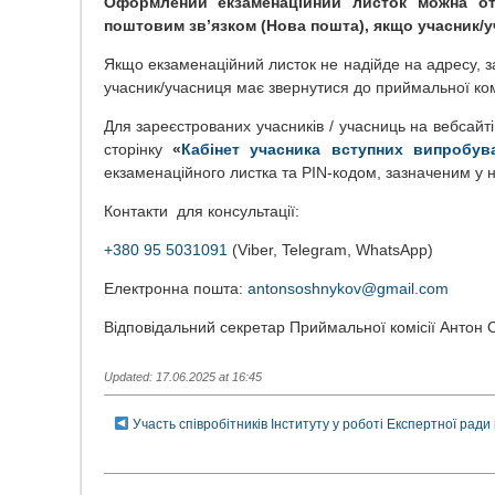
Оформлений екзаменаційний листок можна от
поштовим зв’язком (Нова пошта), якщо учасник/уч
Якщо екзаменаційний листок не надійде на адресу, за
учасник/учасниця має звернутися до приймальної комі
Для зареєстрованих учасників / учасниць на вебсайті
сторінку
«
Кабінет учасника вступних випробув
екзаменаційного листка та РIN-кодом, зазначеним у 
Контакти для консультації:
+380 95 5031091
(Viber, Telegram, WhatsApp)
Електронна пошта:
antonsoshnykov@gmail.com
Відповідальний секретар Приймальної комісії Ант
Updated: 17.06.2025 at 16:45
Участь співробітників Інституту у роботі Експертної рад