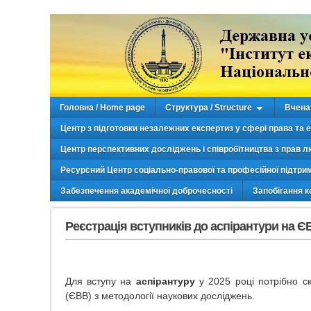
Головна / Home page
Структура / Structure
Вчена 
Центр з підготовки незалежних експертиз у сфері права та 
Центр перспективних досліджень і співробітництва з прав л
Ресурсний Центр соціально-правової та професійної підтри
Забезпечення академічної доброчесності
Запобігання к
Реєстрація вступників до аспірантури на ЄВ
Для вступу на
аспірантуру
у 2025 році потрібно ск
(ЄВВ) з методології наукових досліджень.