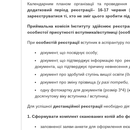
Календарним планом організації та проведення
додатковий період реєстрації– 16-17 червня
зареєструватися ті, хто не зміг цього зробити пі
Приймальна комісія Інституту здійснює реєстра
особистої присутності вступника/вступниці (особ
При
особистій реєстрації
вступник в аспірантуру п
документ, що посвідчує особу;
документ, що підтверджує інформацію про реє
документа, що підтверджує причину невнесення 
документ про здобутий ступінь вищої освіти
(д
документ про зміну прізвища
(у разі потреби,
одну фотокартку для документів (розмір 3*4) (
досягнутому віку вступника / вступниці.
Для успішної
дистанційної реєстрації
необхідно дія
1.
Сформувати комплект сканованих копій або фо
заповненої заяви-анкети для оформлення екз