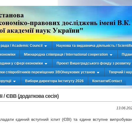
рада / Academic Council
Наукова та видавнича діяльність / Scientifi
економіки
Міжнародна співпраця / International cooperation
Підви
юдини у сфері економіки
Проект Вишеградського фонду з розвитку 
мки співробітників переміщених ЗВО/наукових установ
Творчий і на
орупції
Вибори директора Інституту 2026
Контакти/Contact
І / ЄВВ (додаткова сесія)
13.06.20
ладати єдиний вступний іспит (ЄВІ) та єдине вступне випробува