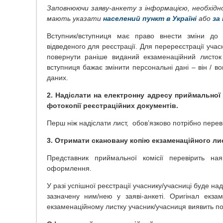
Заповнюючи заяву-анкету з інформацією, необхідн
мають указати
населений пункт в Україні
або
за
Вступник/вступниця має право внести зміни до 
відведеного для реєстрації. Для перереєстрації учасн
повернути раніше виданий екзаменаційний листок
вступниця бажає змінити персональні дані – він / в
даних.
2. Надіслати на електронну адресу приймальної 
фотокопії реєстраційних документів.
Перш ніж надіслати лист, обов’язково потрібно переві
3. Отримати скановану копію екзаменаційного ли
Представник приймальної комісії перевірить ная
оформлення.
У разі успішної реєстрації учаснику/учасниці буде н
зазначену ним/нею у заяві-анкеті. Оригінал екза
екзаменаційному листку учасник/учасниця виявить пом