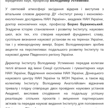
юридичних наук, професор
Володимир Устименко
.
У святковій атмосфері засідання відкрив і виступив з
вітальним словом директор ДУ «Інститут ринку і економіко-
екологічних досліджень НАН України», академік НАН України,
доктор економічних наук, професор
Борис Буркинський
.
Згадуючи історію становлення і розвитку Інституту, наукових
шкіл, всіх тих, хто створив науковий фундамент, славу,
суспільне визнання наукової установи як на теренах України,
так і у міжнародному вимірі, Борис Володимирович зробив
акценти на перспективах подальшого розвитку Інституту та
наукової думки Південного регіону України.
Директор Інституту Володимир Устименко передав колегам
теплі вітання від імені Секції суспільних і гуманітарних наук
НАН України, Відділення економіки НАН України, Донецького
наукового центру НАН України та МОН України, а також від
колективу Інституту. Володимир Анатолійович відзначив
тривалу і плідну співпрацю двох провідних наукових установ
Академії, висловив сподівання на подальшу успішну
реалізацію спільних проєктів і зміцнення партнерських
зв’язків та передав наукові видання Інституту для поповнення