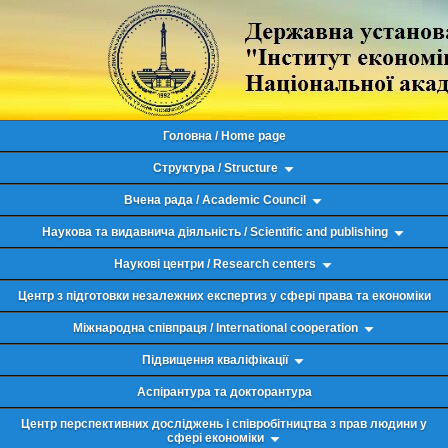
Головна / Home page
Структура / Structure
Вчена рада / Academic Council
Наукова та видавнича діяльність / Scientific and publishing
Наукові центри / Research centers
Центр з підготовки незалежних експертиз у сфері права та економіки
Міжнародна співпраця / International cooperation
Підвищення кваліфікації
Аспірантура та докторантура
Центр перспективних досліджень і співробітництва з прав людини у
сфері економіки