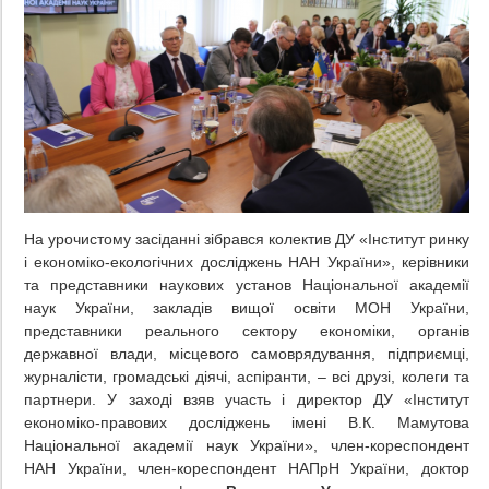
На урочистому засіданні зібрався колектив ДУ «Інститут ринку
і економіко-екологічних досліджень НАН України», керівники
та представники наукових установ Національної академії
наук України, закладів вищої освіти МОН України,
представники реального сектору економіки, органів
державної влади, місцевого самоврядування, підприємці,
журналісти, громадські діячі, аспіранти, – всі друзі, колеги та
партнери. У заході взяв участь і директор ДУ «Інститут
економіко-правових досліджень імені В.К. Мамутова
Національної академії наук України», член-кореспондент
НАН України, член-кореспондент НАПрН України, доктор