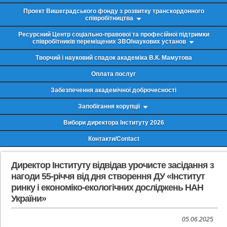
Проект Вишеградського фонду з розвитку транскордонного
співробітництва
Ресурсний Центр соціально-правової та професійної підтримки
співробітників переміщених ЗВО/наукових установ
Творчий і науковий спадок академіка В.К. Мамутова
Оплата послуг
Забезпечення академічної доброчесності
Запобігання корупції
Вибори директора Інституту 2026
Контакти/Contact
Директор Інституту відвідав урочисте засідання з
нагоди 55-річчя від дня створення ДУ «Інститут
ринку і економіко-екологічних досліджень НАН
України»
05.06.2025