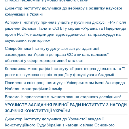
стійкості економіки в умовах воєнного стану
Директор Інституту долучився до вебінару з розвитку наукової
комунікації в Україні
Аспірант Інституту прийняв участь у публічній дискусії «Рік після
рішення Великої Палати ЄСПЛ у справі «Україна та Нідерланди
проти Росії»: наслідки для відповідальності та правосуддя на
окупованих територіях»
Співробітники Інституту долучаються до адаптації
законодавства України до права ЄС з питань належної
обачності у сфері корпоративної сталості
Колективна монографія Інституту «Правотворча діяльність та її
розвиток в умовах євроінтеграції» у фокусі уваги Академії
Посилення співпраці Інституту з Університетом імені Альфреда
Нобеля: монографічний вимір
Вітаємо із присвоєнням вченого звання старшого дослідника!
УРОЧИСТЕ ЗАСІДАННЯ ВЧЕНОЇ РАДИ ІНСТИТУТУ З НАГОДИ
30-РІЧЧЯ КОНСТИТУЦІЇ УКРАЇНИ
Директор Інституту долучився до Урочистої академії
Конституційного Суду України з нагоди ювілею Основного