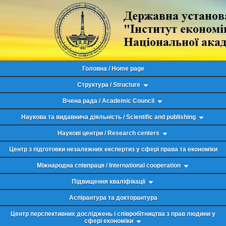
Головна / Home page
Структура / Structure
Вчена рада / Academic Council
Наукова та видавнича діяльність / Scientific and publishing
Наукові центри / Research centers
Центр з підготовки незалежних експертиз у сфері права та економіки
Міжнародна співпраця / International cooperation
Підвищення кваліфікації
Аспірантура та докторантура
Центр перспективних досліджень і співробітництва з прав людини у
сфері економіки