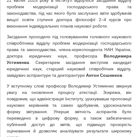
22 квітня 2025 року в Інституті відбулося засідання відділу
проблем модернізації господарського права та
законодавства, під час якого було заслухано звіти здобувачів
вищої освіти ступеня доктора філософії 2–4 курсів про
виконання індивідуальних планів наукової роботи.
Засідання проходило під головуванням головного наукового
співробітника відділу проблем модернізації господарського
права та законодавства, члена-кореспондента НАН України,
доктора юридичних наук, професора
Володимира
Устименка
. Секретарем засідання виступив кандидат
юридичних наук, старший науковий співробітник відділу,
завідувач аспірантури та докторантури
Антон Сошников
.
У вступному слові професор Володимир Устименко звернув
увагу на оновлення процесу атестації. Зокрема, він
повідомив, що адміністрація Інституту, урахувавши пропозиції
наукових керівників та самих здобувачів, удосконалила
форму звітування. Уперше звітність аспірантів було
переведено в цифрову форму, а також забезпечено
публічний доступ до звітів, що підвищує прозорість
оцінювання й дозволяє аналізувати результати широкому