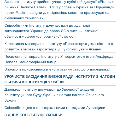
Аспірант Інституту прийняв участь у публічній дискусії «Рік після
рішення Великої Палати ЄСПЛ у справі «Україна та Нідерланди
проти Росії»: наслідки для відповідальності та правосуддя на
окупованих територіях»
Співробітники Інституту долучаються до адаптації
законодавства України до права ЄС з питань належної
обачності у сфері корпоративної сталості
Колективна монографія Інституту «Правотворча діяльність та її
розвиток в умовах євроінтеграції» у фокусі уваги Академії
Посилення співпраці Інституту з Університетом імені Альфреда
Нобеля: монографічний вимір
Вітаємо із присвоєнням вченого звання старшого дослідника!
УРОЧИСТЕ ЗАСІДАННЯ ВЧЕНОЇ РАДИ ІНСТИТУТУ З НАГОДИ
30-РІЧЧЯ КОНСТИТУЦІЇ УКРАЇНИ
Директор Інституту долучився до Урочистої академії
Конституційного Суду України з нагоди ювілею Основного
Закону
Співробітництво з територіальними громадами Луганщини
З ДНЕМ КОНСТИТУЦІЇ УКРАЇНИ!