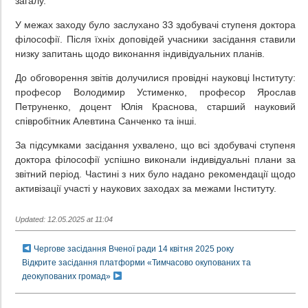
загалу.
У межах заходу було заслухано 33 здобувачі ступеня доктора
філософії. Після їхніх доповідей учасники засідання ставили
низку запитань щодо виконання індивідуальних планів.
До обговорення звітів долучилися провідні науковці Інституту:
професор Володимир Устименко, професор Ярослав
Петруненко, доцент Юлія Краснова, старший науковий
співробітник Алевтина Санченко та інші.
За підсумками засідання ухвалено, що всі здобувачі ступеня
доктора філософії успішно виконали індивідуальні плани за
звітний період. Частині з них було надано рекомендації щодо
активізації участі у наукових заходах за межами Інституту.
Updated: 12.05.2025 at 11:04
Чергове засідання Вченої ради 14 квітня 2025 року
Відкрите засідання платформи «Тимчасово окупованих та
деокупованих громад»