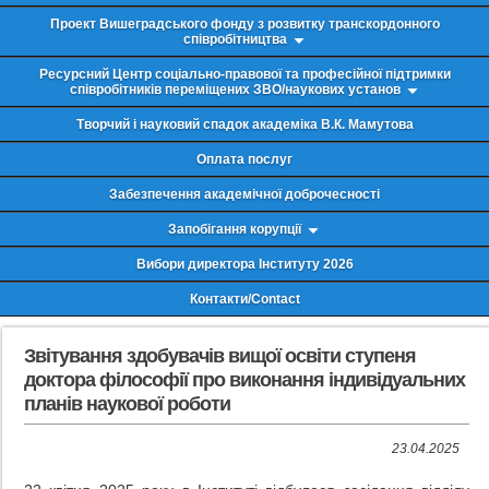
Проект Вишеградського фонду з розвитку транскордонного
співробітництва
Ресурсний Центр соціально-правової та професійної підтримки
співробітників переміщених ЗВО/наукових установ
Творчий і науковий спадок академіка В.К. Мамутова
Оплата послуг
Забезпечення академічної доброчесності
Запобігання корупції
Вибори директора Інституту 2026
Контакти/Contact
Звітування здобувачів вищої освіти ступеня
доктора філософії про виконання індивідуальних
планів наукової роботи
23.04.2025