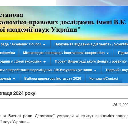
рада / Academic Council
Наукова та видавнича діяльність / Scientifi
економіки
Міжнародна співпраця / International cooperation
Підви
юдини у сфері економіки
Проект Вишеградського фонду з розвитку 
мки співробітників переміщених ЗВО/наукових установ
Творчий і на
орупції
Вибори директора Інституту 2026
Контакти/Contact
опада 2024 року
26.11.20
ння Вченої ради Державної установи «Інститут економіко-право
ї наук України».