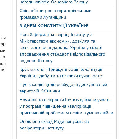
нагоди ювілею Основного Закону
Співробітництво з територіальними
громадами Луганщини
З ДНЕМ КОНСТИТУЦІЇ УКРАЇНИ!
Новий формат співпраці Інституту з
і в
Міністерством економіки, довкілля та
тор
сільського господарства України у сфері
ими
впровадження стандартів відповідального
 на
ведення бізнесу
к і
Круглий стіл «Тридцять років Конституції
ння
України: здобутки та виклики сучасності»
Пул заходів щодо розбудови деокупованих
територій Київщини
Науковці та аспіранти Інституту взяли участь
у програмі підвищення кваліфікації,
присвяченій проблемам освіти в умовах війни
Оновлено склад Ради випускників
аспірантури Інституту