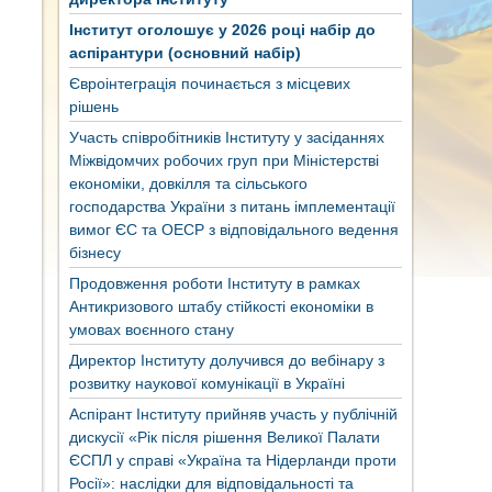
Інститут оголошує у 2026 році набір до
аспірантури (основний набір)
Євроінтеграція починається з місцевих
рішень
Участь співробітників Інституту у засіданнях
Міжвідомчих робочих груп при Міністерстві
економіки, довкілля та сільського
господарства України з питань імплементації
вимог ЄС та ОЕСР з відповідального ведення
бізнесу
Продовження роботи Інституту в рамках
Антикризового штабу стійкості економіки в
умовах воєнного стану
Директор Інституту долучився до вебінару з
розвитку наукової комунікації в Україні
Аспірант Інституту прийняв участь у публічній
дискусії «Рік після рішення Великої Палати
ЄСПЛ у справі «Україна та Нідерланди проти
Росії»: наслідки для відповідальності та