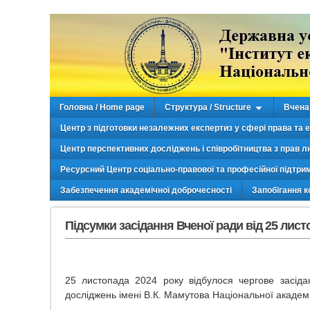
Головна / Home page
Структура / Structure
Вчена 
Центр з підготовки незалежних експертиз у сфері права та 
Центр перспективних досліджень і співробітництва з прав л
Ресурсний Центр соціально-правової та професійної підтри
Забезпечення академічної доброчесності
Запобігання к
Підсумки засідання Вченої ради від 25 лист
25 листопада 2024 року відбулося чергове засіда
досліджень імені В.К. Мамутова Національної академі