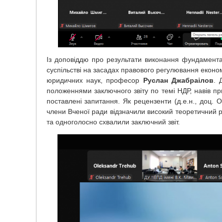
Із доповіддю про результати виконання фундамента
суспільстві на засадах правового регулювання економ
юридичних наук, професор
Руслан Джабраілов
. 
положеннями заключного звіту по темі НДР, навів пр
поставлені запитання. Як рецензенти (д.е.н., доц. О
члени Вченої ради відзначили високий теоретичний 
та одноголосно схвалили заключний звіт.