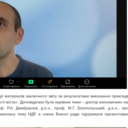
ї матеріалів заключного звіту за результатами виконання приклад
і міста». Доповідачем була керівник теми – доктор економічних на
оф. Р.А. Джабраілов, д.е.н., проф. М.Г. Білопольський, д.е.н., пр
 виконану тему НДР, а члени Вченої ради підтримали презентова