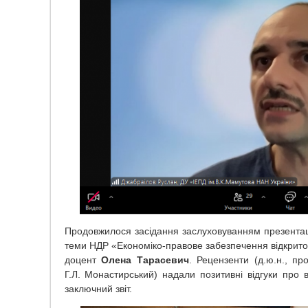
Продовжилося засідання заслуховуванням презентаці
теми НДР «Економіко-правове забезпечення відкритост
доцент
Олена Тарасевич
. Рецензенти (д.ю.н., пр
Г.Л. Монастирський) надали позитивні відгуки про
заключний звіт.