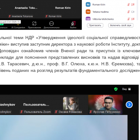
льної теми НДР «Утвердження ідеології соціальної справедливост
іки» виступив заступник директора з наукової роботи Інституту, док
Доповідач ознайомив членів Вченої ради та присутніх із ключов
иклади для пояснення представлених висновків та надав відповіді
.В. Тарасевич, д.ю.н., проф. В.Г. Олюха, к.ю.н. Н.В. Єремєєва), та
рівень поданих на розгляд результатів фундаментального дослідже