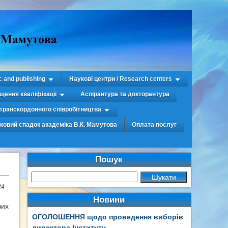
c and publishing
Наукові центри / Research centers
щення кваліфікації
Аспірантура та докторантура
транскордонного співробітництва
уковий спадок академіка В.К. Мамутова
Оплата послуг
Пошук
24
Новини
вих
ОГОЛОШЕННЯ щодо проведення виборів
директора Інституту