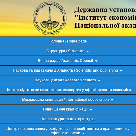
Головна / Home page
Структура / Structure
Вчена рада / Academic Council
Наукова та видавнича діяльність / Scientific and publishing
Наукові центри / Research centers
Центр з підготовки незалежних експертиз у сфері права та економіки
Міжнародна співпраця / International cooperation
Підвищення кваліфікації
Аспірантура та докторантура
Центр перспективних досліджень і співробітництва з прав людини у
сфері економіки