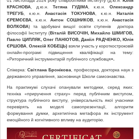
01 листопада 2024 року співробітники Інституту (д.ю.н.
Юлія
КРАСНОВА
, д.ю.н.
Тетяна ГУДІМА
, к.ю.н.
Олександр
ТРЕГУБ
, к.ю.н.
Анастасія ТОКУНОВА
, к.ю.н.
Наталія
ЄРЕМЄЄВА
, к.ю.н.
Антон СОШНИКОВ
, к.ю.н.
Анастасія
ВОЛКОВА
) та здобувачі вищої освіти ступенів доктора
філософії Інституту (
Віталій ВИСОЧІН, Михайло ШМИГОВ,
Павло ЦИПЛЯК, Олег ПАНІОТОВ, Данііл РАДЧЕНКО, Юлія
ЄРШОВА
,
Олексій КОБЕЦЬ
)
взяли участь у короткостроковій
онлайн-програмі підвищення кваліфікації на тему:
«Риторичний інструментарій публічного службовця
».
Спікерка:
Світлана Бронікова
, професорка, докторка наук з
державного управління, засновниця Школи самознавства.
На практикумі слухачі опанували методики, серед яких:
техніка «приручення страху» перед публічним виступом,
структура публічного виступу, універсальність якої учасники
перевірять на моделі самопрезентації, алгоритм
формування думки, архетипічна метафора як інструмент
емоційного й когнітивного впливу на аудиторію.