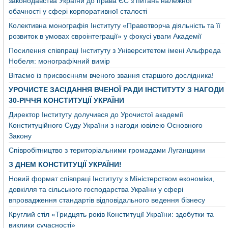
законодавства України до права ЄС з питань належної
обачності у сфері корпоративної сталості
Колективна монографія Інституту «Правотворча діяльність та її
розвиток в умовах євроінтеграції» у фокусі уваги Академії
Посилення співпраці Інституту з Університетом імені Альфреда
Нобеля: монографічний вимір
Вітаємо із присвоєнням вченого звання старшого дослідника!
УРОЧИСТЕ ЗАСІДАННЯ ВЧЕНОЇ РАДИ ІНСТИТУТУ З НАГОДИ
30-РІЧЧЯ КОНСТИТУЦІЇ УКРАЇНИ
Директор Інституту долучився до Урочистої академії
Конституційного Суду України з нагоди ювілею Основного
Закону
Співробітництво з територіальними громадами Луганщини
З ДНЕМ КОНСТИТУЦІЇ УКРАЇНИ!
Новий формат співпраці Інституту з Міністерством економіки,
довкілля та сільського господарства України у сфері
впровадження стандартів відповідального ведення бізнесу
Круглий стіл «Тридцять років Конституції України: здобутки та
виклики сучасності»