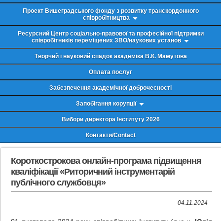
Проект Вишеградського фонду з розвитку транскордонного
співробітництва
Ресурсний Центр соціально-правової та професійної підтримки
співробітників переміщених ЗВО/наукових установ
Творчий і науковий спадок академіка В.К. Мамутова
Оплата послуг
Забезпечення академічної доброчесності
Запобігання корупції
Вибори директора Інституту 2026
Контакти/Contact
Короткострокова онлайн-програма підвищення
кваліфікації «Риторичний інструментарій
публічного службовця»
04.11.2024