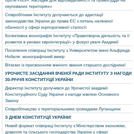
окупованих територіях»
Співробітники Інституту долучаються до адаптації
законодавства України до права ЄС з питань належної
обачності у сфері корпоративної сталості
Колективна монографія Інституту «Правотворча діяльність та її
розвиток в умовах євроінтеграції» у фокусі уваги Академії
Посилення співпраці Інституту з Університетом імені Альфреда
Нобеля: монографічний вимір
Вітаємо із присвоєнням вченого звання старшого дослідника!
УРОЧИСТЕ ЗАСІДАННЯ ВЧЕНОЇ РАДИ ІНСТИТУТУ З НАГОДИ
30-РІЧЧЯ КОНСТИТУЦІЇ УКРАЇНИ
Директор Інституту долучився до Урочистої академії
Конституційного Суду України з нагоди ювілею Основного
Закону
Співробітництво з територіальними громадами Луганщини
З ДНЕМ КОНСТИТУЦІЇ УКРАЇНИ!
Новий формат співпраці Інституту з Міністерством економіки,
довкілля та сільського господарства України у сфері