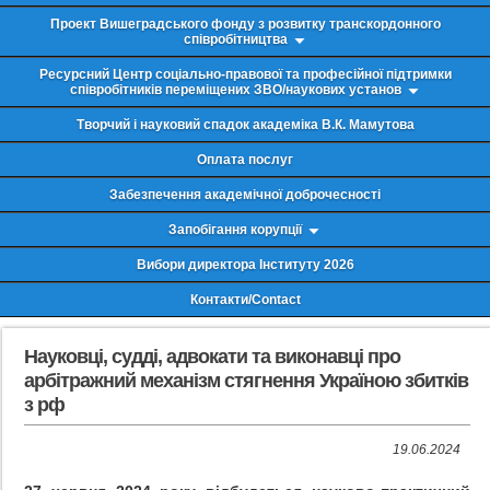
Проект Вишеградського фонду з розвитку транскордонного
співробітництва
Ресурсний Центр соціально-правової та професійної підтримки
співробітників переміщених ЗВО/наукових установ
Творчий і науковий спадок академіка В.К. Мамутова
Оплата послуг
Забезпечення академічної доброчесності
Запобігання корупції
Вибори директора Інституту 2026
Контакти/Contact
Науковці, судді, адвокати та виконавці про
арбітражний механізм стягнення Україною збитків
з рф
19.06.2024