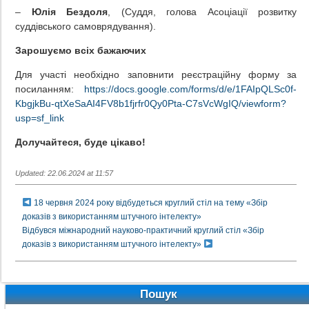
–
Юлія Бездоля
, (Суддя, голова Асоціації розвитку
суддівського самоврядування).
Зарошуємо всіх бажаючих
Для участі необхідно заповнити реєстраційну форму за
посиланням:
https://docs.google.com/forms/d/e/1FAIpQLSc0f-
KbgjkBu-qtXeSaAI4FV8b1fjrfr0Qy0Pta-C7sVcWgIQ/viewform?
usp=sf_link
Долучайтеся, буде цікаво!
Updated: 22.06.2024 at 11:57
18 червня 2024 року відбудеться круглий стіл на тему «Збір
доказів з використанням штучного інтелекту»
Відбувся міжнародний науково-практичний круглий стіл «Збір
доказів з використанням штучного інтелекту»
Пошук