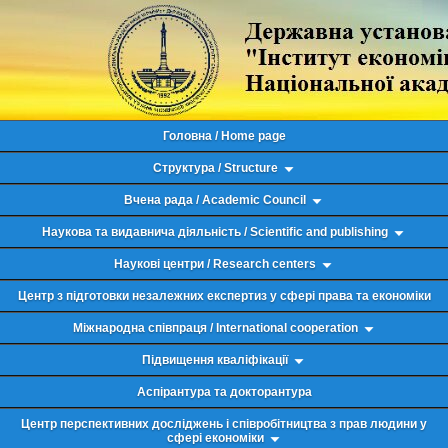
Головна / Home page
Структура / Structure
Вчена рада / Academic Council
Наукова та видавнича діяльність / Scientific and publishing
Наукові центри / Research centers
Центр з підготовки незалежних експертиз у сфері права та економіки
Міжнародна співпраця / International cooperation
Підвищення кваліфікації
Аспірантура та докторантура
Центр перспективних досліджень і співробітництва з прав людини у
сфері економіки