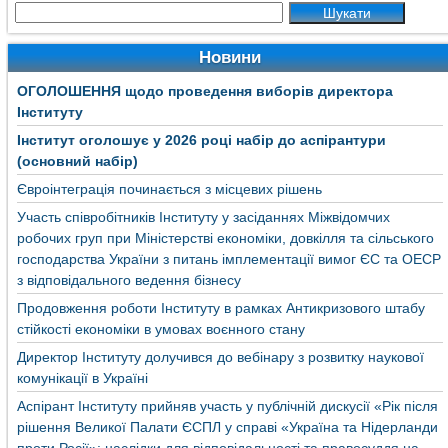
Новини
ОГОЛОШЕННЯ щодо проведення виборів директора
Інституту
Інститут оголошує у 2026 році набір до аспірантури
(основний набір)
Євроінтеграція починається з місцевих рішень
Участь співробітників Інституту у засіданнях Міжвідомчих
робочих груп при Міністерстві економіки, довкілля та сільського
господарства України з питань імплементації вимог ЄС та ОЕСР
з відповідального ведення бізнесу
Продовження роботи Інституту в рамках Антикризового штабу
стійкості економіки в умовах воєнного стану
Директор Інституту долучився до вебінару з розвитку наукової
комунікації в Україні
Аспірант Інституту прийняв участь у публічній дискусії «Рік після
рішення Великої Палати ЄСПЛ у справі «Україна та Нідерланди
проти Росії»: наслідки для відповідальності та правосуддя на