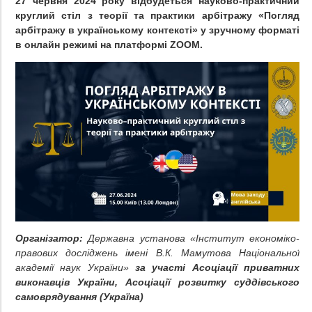
27 червня 2024 року відбудеться науково-практичний
круглий стіл з теорії та практики арбітражу «Погляд
арбітражу в українському контексті» у зручному форматі
в онлайн режимі на платформі ZOOM.
Організатор:
Державна установа «Інститут економіко-
правових досліджень імені В.К. Мамутова Національної
академії наук України»
за участі
Асоціації приватних
виконавців України, Асоціації розвитку суддівського
самоврядування (Україна)