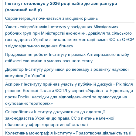
Інститут оголошує у 2026 році набір до аспірантури
(основний набір)
Євроінтеграція починається з місцевих рішень
Участь співробітників Інституту у засіданнях Міжвідомчих
робочих груп при Міністерстві економіки, довкілля та сільського
господарства України з питань імплементації вимог ЄС та ОЕСР
з відповідального ведення бізнесу
Продовження роботи Інституту в рамках Антикризового штабу
стійкості економіки в умовах воєнного стану
Директор Інституту долучився до вебінару з розвитку наукової
комунікації в Україні
Аспірант Інституту прийняв участь у публічній дискусії «Рік після
рішення Великої Палати ЄСПЛ у справі «Україна та Нідерланди
проти Росії»: наслідки для відповідальності та правосуддя на
окупованих територіях»
Співробітники Інституту долучаються до адаптації
законодавства України до права ЄС з питань належної
обачності у сфері корпоративної сталості
Колективна монографія Інституту «Правотворча діяльність та її