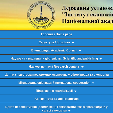
Головна / Home page
Структура / Structure
Вчена рада / Academic Council
Наукова та видавнича діяльність / Scientific and publishing
Наукові центри / Research centers
Центр з підготовки незалежних експертиз у сфері права та економіки
Міжнародна співпраця / International cooperation
Підвищення кваліфікації
Аспірантура та докторантура
Центр перспективних досліджень і співробітництва з прав людини у
сфері економіки