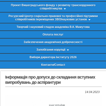
Проект Вишеградського фонду з розвитку транскордонного
співробітництва
Ресурсний Центр соціально-правової та професійної підтримки
співробітників переміщених ЗВО/наукових установ
Творчий і науковий спадок академіка В.К. Мамутова
Оплата послуг
Забезпечення академічної доброчесності
Запобігання корупції
Вибори директора Інституту 2026
Контакти/Contact
Інформація про допуск до складання вступних
випробувань до аспірантури
14.04.2023