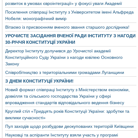
розвиток в умовах євроінтеграції» у фокусі уваги Академії
Посилення співпраці Інституту з Університетом імені Альфреда
Нобеля: монографічний вимір
Вітаємо із присвоєнням вченого звання старшого дослідника!
УРОЧИСТЕ ЗАСІДАННЯ ВЧЕНОЇ РАДИ ІНСТИТУТУ З НАГОДИ
30-РІЧЧЯ КОНСТИТУЦІЇ УКРАЇНИ
Директор Інституту долучився до Урочистої академії
Конституційного Суду України з нагоди ювілею Основного
Закону
Співробітництво з територіальними громадами Луганщини
З ДНЕМ КОНСТИТУЦІЇ УКРАЇНИ!
Новий формат співпраці Інституту з Міністерством економіки,
довкілля та сільського господарства України у сфері
впровадження стандартів відповідального ведення бізнесу
Круглий стіл «Тридцять років Конституції України: здобутки та
виклики сучасності»
Пул заходів щодо розбудови деокупованих територій Київщини
Науковці та аспіранти Інституту взяли участь у програмі