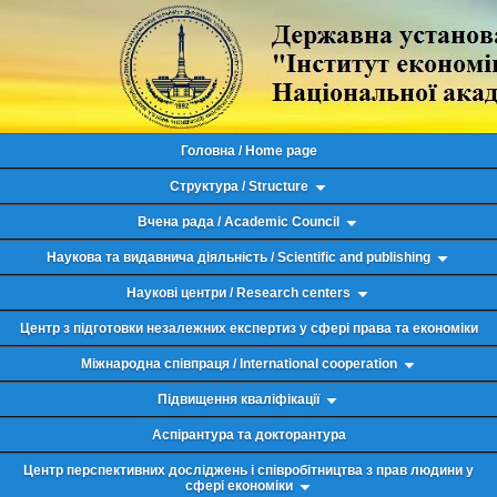
Головна / Home page
Структура / Structure
Вчена рада / Academic Council
Наукова та видавнича діяльність / Scientific and publishing
Наукові центри / Research centers
Центр з підготовки незалежних експертиз у сфері права та економіки
Міжнародна співпраця / International cooperation
Підвищення кваліфікації
Аспірантура та докторантура
Центр перспективних досліджень і співробітництва з прав людини у
сфері економіки