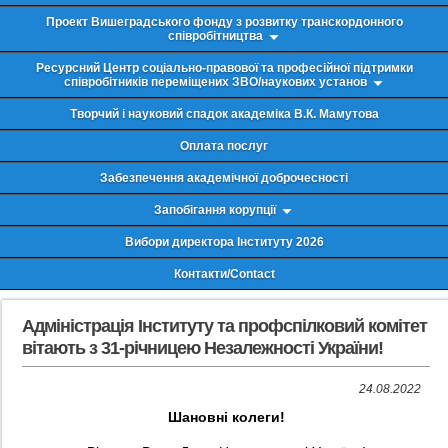
Проект Вишеградського фонду з розвитку транскордонного
співробітництва
Ресурсний Центр соціально-правової та професійної підтримки
співробітників переміщених ЗВО/наукових установ
Творчий і науковий спадок академіка В.К. Мамутова
Оплата послуг
Забезпечення академічної доброчесності
Запобігання корупції
Вибори директора Інституту 2026
Контакти/Contact
Адміністрація Інституту та профспілковий комітет
вітають з 31-річницею Незалежності України!
24.08.2022
Шановні колеги!