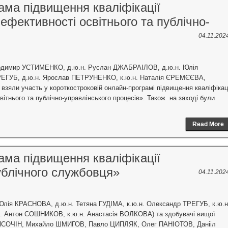
ама підвищення кваліфікації
ефективності освітнього та публічно-
04.11.202
 Володимир УСТИМЕНКО, д.ю.н. Руслан ДЖАБРАІЛОВ, д.ю.н. Юлія
ТРЕГУБ, д.ю.н. Ярослав ПЕТРУНЕНКО, к.ю.н. Наталія ЄРЕМЄЄВА,
яли участь у короткостроковій онлайн-програмі підвищення кваліфікаці
вітнього та публічно-управлінського процесів». Також на заході були
Read More
ама підвищення кваліфікації
ублічного службовця»
04.11.202
. Юлія КРАСНОВА, д.ю.н. Тетяна ГУДІМА, к.ю.н. Олександр ТРЕГУБ, к.ю.н
. Антон СОШНИКОВ, к.ю.н. Анастасія ВОЛКОВА) та здобувачі вищої
ій ВИСОЧІН, Михайло ШМИГОВ, Павло ЦИПЛЯК, Олег ПАНІОТОВ, Данііл