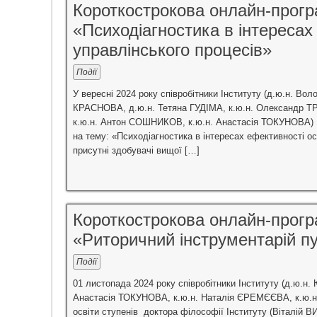
Короткострокова онлайн-прогр
«Психодіагностика в інтересах 
управлінського процесів»
Події
У вересні 2024 року співробітники Інституту (д.ю.н.
КРАСНОВА, д.ю.н. Тетяна ГУДІМА, к.ю.н. Олександр 
к.ю.н. Антон СОШНИКОВ, к.ю.н. Анастасія ТОКУНОВА) вз
на тему: «Психодіагностика в інтересах ефективності ос
присутні здобувачі вищої […]
Короткострокова онлайн-прогр
«Риторичний інструментарій п
Події
01 листопада 2024 року співробітники Інституту (д.ю.н
Анастасія ТОКУНОВА, к.ю.н. Наталія ЄРЕМЄЄВА, к.ю.н
освіти ступенів доктора філософії Інституту (Вітал