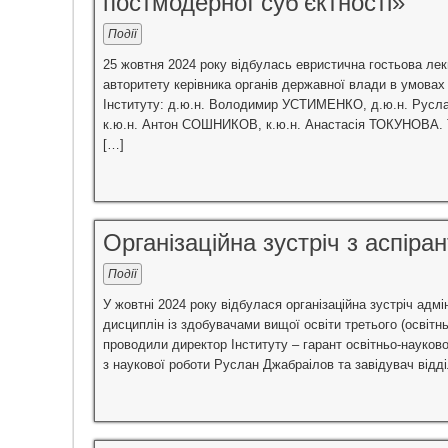
постмодерної суб’єктності»
Події
25 жовтня 2024 року відбулась евристична гостьова ле
авторитету керівника органів державної влади в умовах 
Інституту: д.ю.н. Володимир УСТИМЕНКО, д.ю.н. Русл
к.ю.н. Антон СОШНИКОВ, к.ю.н. Анастасія ТОКУНОВА. Та
[…]
Організаційна зустріч з аспіра
Події
У жовтні 2024 року відбулася організаційна зустріч адмі
дисциплін із здобувачами вищої освіти третього (освітнь
проводили директор Інституту – гарант освітньо-науков
з наукової роботи Руслан Джабраілов та завідувач відді