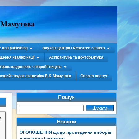
c and publishing
Наукові центри / Research centers
щення кваліфікації
Аспірантура та докторантура
транскордонного співробітництва
уковий спадок академіка В.К. Мамутова
Оплата послуг
Пошук
4
Новини
ОГОЛОШЕННЯ щодо проведення виборів
директора Інституту