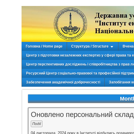
Головна / Home page
Структура / Structure
Вчена 
Центр з підготовки незалежних експертиз у сфері права та 
Центр перспективних досліджень і співробітництва з прав л
Ресурсний Центр соціально-правової та професійної підтри
Забезпечення академічної доброчесності
Запобігання к
Mont
Оновлено персональний склад
Події
04 листопада 2024 року в Інституті відбулись позачерго