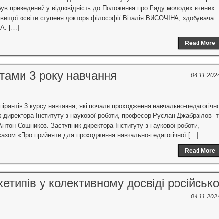
ув приведений у відповідність до Положення про Раду молодих вчених.
 вищої освіти ступеня доктора філософії Віталія ВИСОЧІНА; здобувача
А. […]
Read More
нтами 3 року навчання
04.11.202
пірантів 3 курсу навчання, які почали проходження навчально-педагогічно
ик директора Інституту з наукової роботи, професор Руслан Джабраілов т
 Антон Сошников. Заступник директора Інституту з наукової роботи,
казом «Про прийняти для проходження навчально-педагогічної […]
Read More
етипів у колективному досвіді російсько
04.11.202