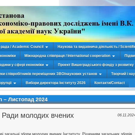
рада / Academic Council
Наукова та видавнича діяльність / Scientifi
економіки
Міжнародна співпраця / International cooperation
Підви
юдини у сфері економіки
Проект Вишеградського фонду з розвитку 
мки співробітників переміщених ЗВО/наукових установ
Творчий і на
орупції
Вибори директора Інституту 2026
Контакти/Contact
h –
Листопад 2024
 Ради молодих вчених
06.11.202
ві загальні збори молодих вчених Інституту. Рішенням загальних зборів