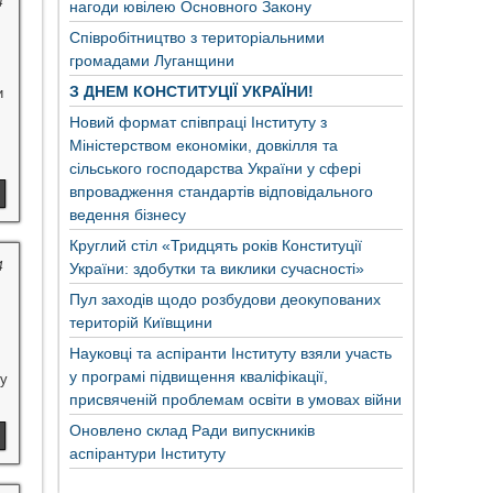
4
нагоди ювілею Основного Закону
Співробітництво з територіальними
громадами Луганщини
З ДНЕМ КОНСТИТУЦІЇ УКРАЇНИ!
и
Новий формат співпраці Інституту з
Міністерством економіки, довкілля та
сільського господарства України у сфері
впровадження стандартів відповідального
ведення бізнесу
Круглий стіл «Тридцять років Конституції
4
України: здобутки та виклики сучасності»
Пул заходів щодо розбудови деокупованих
територій Київщини
Науковці та аспіранти Інституту взяли участь
у програмі підвищення кваліфікації,
у
присвяченій проблемам освіти в умовах війни
Оновлено склад Ради випускників
аспірантури Інституту