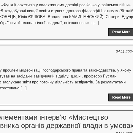
«Функції архетипів у колективному досвіді російсько-української війни».
 таздобувачі вищої освіти ступеня доктора філософії Інституту (Віталі
 КОБЕЦЬ, Юлія ЄРШОВА, Владислав КАМИШАНСЬКИЙ). Спікери: Едуа
країнської технологічної академії, співзасновник і […]
Read More
04.11.202
у проблем модернізації господарського права та законодавства, у якому
овував на засіданні завідуючий відділу, д.ю.н., професор Руслан
 заслухано звіти про поточну діяльність аспірантів. За результатами
 атестовано […]
Read More
 елементами інтерв’ю «Мистецтво
вника органів державної влади в умова