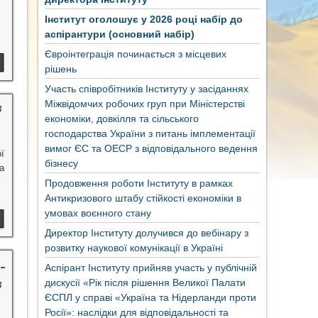
Інститут оголошує у 2026 році набір до
аспірантури (основний набір)
Євроінтеграція починається з місцевих
рішень
Участь співробітників Інституту у засіданнях
Міжвідомчих робочих груп при Міністерстві
4
економіки, довкілля та сільського
господарства України з питань імплементації
вимог ЄС та ОЕСР з відповідального ведення
ї
бізнесу
а
Продовження роботи Інституту в рамках
Антикризового штабу стійкості економіки в
умовах воєнного стану
Директор Інституту долучився до вебінару з
розвитку наукової комунікації в Україні
-
Аспірант Інституту прийняв участь у публічній
дискусії «Рік після рішення Великої Палати
4
ЄСПЛ у справі «Україна та Нідерланди проти
Росії»: наслідки для відповідальності та