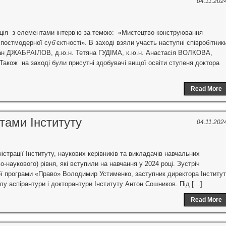
04.11.202
кція з елементами інтерв’ю за темою: «Мистецтво конструювання
постмодерної суб’єктності». В заході взяли участь наступні співробітник
ан ДЖАБРАІЛОВ, д.ю.н. Тетяна ГУДІМА, к.ю.н. Анастасія ВОЛКОВА,
кож на заході були присутні здобувачі вищої освіти ступеня доктора
Read More
нтами Інституту
04.11.202
ністрації Інституту, наукових керівників та викладачів навчальних
о-наукового) рівня, які вступили на навчання у 2024 році. Зустріч
ої програми «Право» Володимир Устименко, заступник директора Інститут
лу аспірантури і докторантури Інституту Антон Сошников. Під […]
Read More