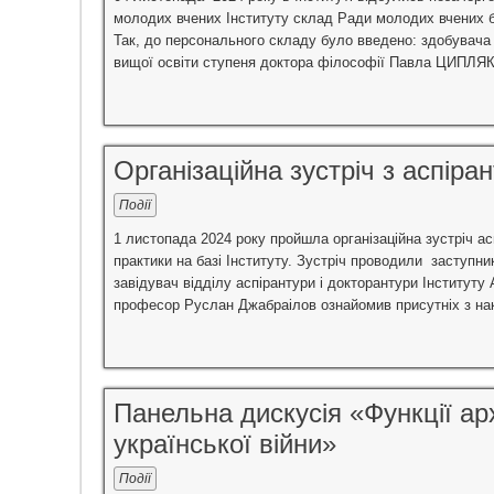
молодих вчених Інституту склад Ради молодих вчених б
Так, до персонального складу було введено: здобувача
вищої освіти ступеня доктора філософії Павла ЦИПЛЯК
Організаційна зустріч з аспіра
Події
1 листопада 2024 року пройшла організаційна зустріч ас
практики на базі Інституту. Зустріч проводили заступн
завідувач відділу аспірантури і докторантури Інституту
професор Руслан Джабраілов ознайомив присутніх з на
Панельна дискусія «Функції арх
української війни»
Події