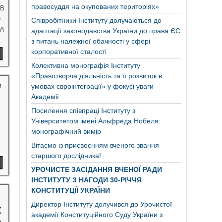
правосуддя на окупованих територіях»
 В
й
Співробітники Інституту долучаються до
рд
адаптації законодавства України до права ЄС
з питань належної обачності у сфері
корпоративної сталості
Колективна монографія Інституту
«Правотворча діяльність та її розвиток в
умовах євроінтеграції» у фокусі уваги
4
Академії
Посилення співпраці Інституту з
Університетом імені Альфреда Нобеля:
монографічний вимір
Вітаємо із присвоєнням вченого звання
старшого дослідника!
УРОЧИСТЕ ЗАСІДАННЯ ВЧЕНОЇ РАДИ
ІНСТИТУТУ З НАГОДИ 30-РІЧЧЯ
КОНСТИТУЦІЇ УКРАЇНИ
Директор Інституту долучився до Урочистої
х
академії Конституційного Суду України з