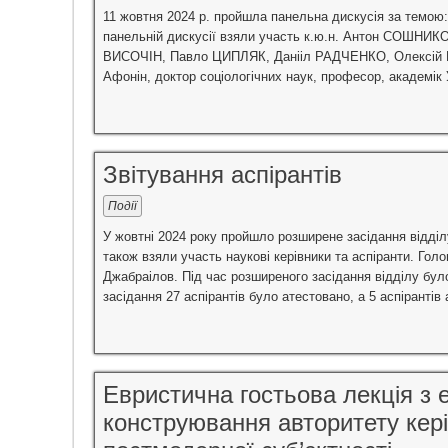
11 жовтня 2024 р. пройшла панельна дискусія за темою: 
панельній дискусії взяли участь к.ю.н. Антон СОШНИКОВ
ВИСОЧІН, Павло ЦИПЛЯК, Данііл РАДЧЕНКО, Олексій
Афонін, доктор соціологічних наук, професор, академік У
Звітування аспірантів
Події
У жовтні 2024 року пройшло розширене засідання відділ
також взяли участь наукові керівники та аспіранти. Гол
Джабраілов. Під час розширеного засідання відділу було
засідання 27 аспірантів було атестовано, а 5 аспірантів
Евристична гостьова лекція з
конструювання авторитету кері