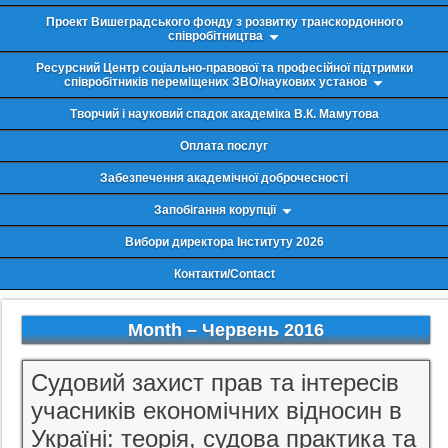
Проект Вишеградського фонду з розвитку транскордонного
співробітництва
Ресурсний Центр соціально-правової та професійної підтримки
співробітників переміщених ЗВО/наукових установ
Творчий і науковий спадок академіка В.К. Мамутова
Оплата послуг
Забезпечення академічної доброчесності
Запобігання корупції
Вибори директора Інституту 2026
Контакти/Contact
Month –
Червень 2016
Судовий захист прав та інтересів
учасників економічних відносин в
Україні: теорія, судова практика та