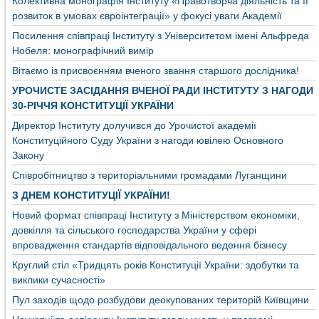
Колективна монографія Інституту «Правотворча діяльність та її
розвиток в умовах євроінтеграції» у фокусі уваги Академії
Посилення співпраці Інституту з Університетом імені Альфреда
Нобеля: монографічний вимір
Вітаємо із присвоєнням вченого звання старшого дослідника!
УРОЧИСТЕ ЗАСІДАННЯ ВЧЕНОЇ РАДИ ІНСТИТУТУ З НАГОДИ
30-РІЧЧЯ КОНСТИТУЦІЇ УКРАЇНИ
Директор Інституту долучився до Урочистої академії
Конституційного Суду України з нагоди ювілею Основного
Закону
Співробітництво з територіальними громадами Луганщини
З ДНЕМ КОНСТИТУЦІЇ УКРАЇНИ!
Новий формат співпраці Інституту з Міністерством економіки,
довкілля та сільського господарства України у сфері
впровадження стандартів відповідального ведення бізнесу
Круглий стіл «Тридцять років Конституції України: здобутки та
виклики сучасності»
Пул заходів щодо розбудови деокупованих територій Київщини