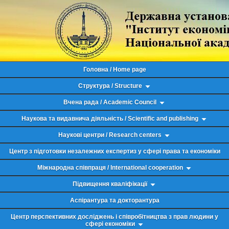
Головна / Home page
Структура / Structure
Вчена рада / Academic Council
Наукова та видавнича діяльність / Scientific and publishing
Наукові центри / Research centers
Центр з підготовки незалежних експертиз у сфері права та економіки
Міжнародна співпраця / International cooperation
Підвищення кваліфікації
Аспірантура та докторантура
Центр перспективних досліджень і співробітництва з прав людини у
сфері економіки