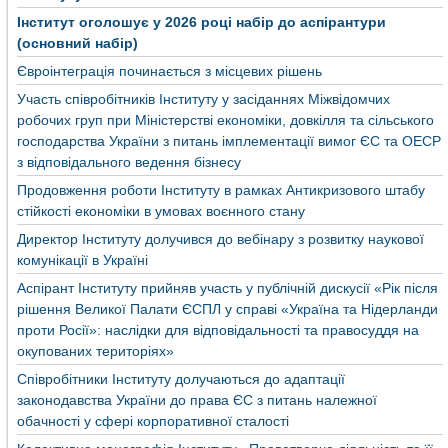
Інститут оголошує у 2026 році набір до аспірантури
(основний набір)
Євроінтеграція починається з місцевих рішень
Участь співробітників Інституту у засіданнях Міжвідомчих
робочих груп при Міністерстві економіки, довкілля та сільського
господарства України з питань імплементації вимог ЄС та ОЕСР
з відповідального ведення бізнесу
Продовження роботи Інституту в рамках Антикризового штабу
стійкості економіки в умовах воєнного стану
Директор Інституту долучився до вебінару з розвитку наукової
комунікації в Україні
Аспірант Інституту прийняв участь у публічній дискусії «Рік після
рішення Великої Палати ЄСПЛ у справі «Україна та Нідерланди
проти Росії»: наслідки для відповідальності та правосуддя на
окупованих територіях»
Співробітники Інституту долучаються до адаптації
законодавства України до права ЄС з питань належної
обачності у сфері корпоративної сталості