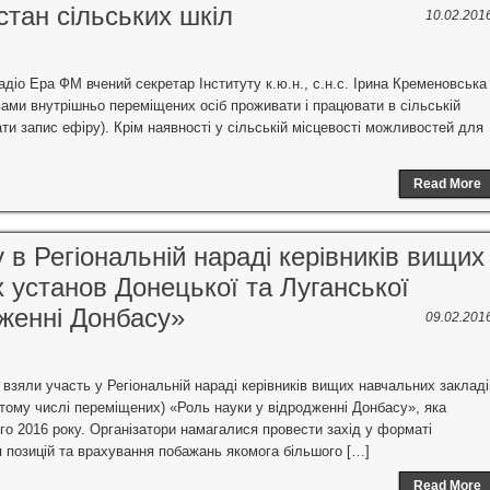
стан сільських шкіл
10.02.201
адіо Ера ФМ вчений секретар Інституту к.ю.н., с.н.с. Ірина Кременовська
ивами внутрішньо переміщених осіб проживати і працювати в сільській
хати запис ефіру). Крім наявності у сільській місцевості можливостей для
Read More
 в Регіональній нараді керівників вищих
х установ Донецької та Луганської
дженні Донбасу»
09.02.201
взяли участь у Регіональній нараді керівників вищих навчальних закладі
 тому числі переміщених) «Роль науки у відродженні Донбасу», яка
го 2016 року. Організатори намагалися провести захід у форматі
 позицій та врахування побажань якомога більшого […]
Read More