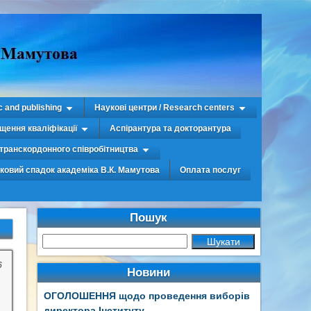
c and publishing
Наукові центри / Research centers
щення кваліфікації
Аспірантура та докторантура
транскордонного співробітництва
уковий спадок академіка В.К. Мамутова
Оплата послуг
Пошук
6
Новини
ОГОЛОШЕННЯ щодо проведення виборів
директора Інституту