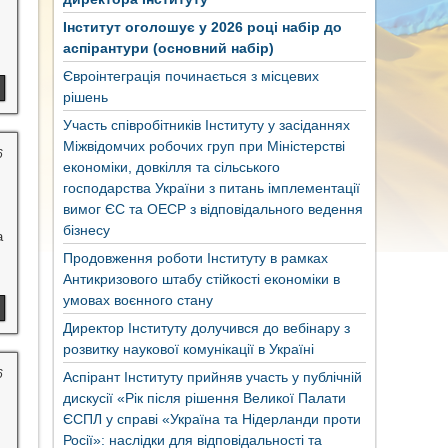
Інститут оголошує у 2026 році набір до
аспірантури (основний набір)
Євроінтеграція починається з місцевих
рішень
Участь співробітників Інституту у засіданнях
Міжвідомчих робочих груп при Міністерстві
6
економіки, довкілля та сільського
господарства України з питань імплементації
вимог ЄС та ОЕСР з відповідального ведення
бізнесу
а
Продовження роботи Інституту в рамках
Антикризового штабу стійкості економіки в
умовах воєнного стану
Директор Інституту долучився до вебінару з
розвитку наукової комунікації в Україні
6
Аспірант Інституту прийняв участь у публічній
дискусії «Рік після рішення Великої Палати
ЄСПЛ у справі «Україна та Нідерланди проти
Росії»: наслідки для відповідальності та