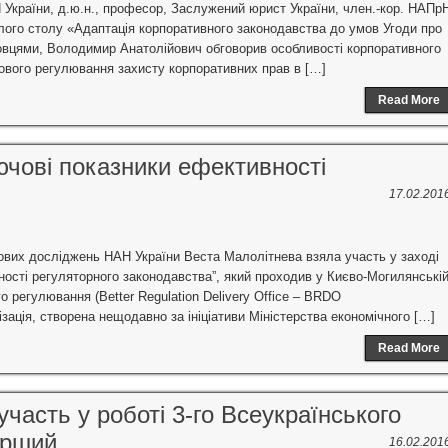
 України, д.ю.н., професор, Заслужений юрист України, член.-кор. НАПр
лого столу «Адаптація корпоративного законодавства до умов Угоди про
ковцями, Володимир Анатолійович обговорив особливості корпоративного
вового регулювання захисту корпоративних прав в […]
Read More
лючові показники ефективності
17.02.201
авових досліджень НАН України Веста Малолітнева взяла участь у заході
вності регуляторного законодавства”, який проходив у Києво-Могилянські
 регулювання (Better Regulation Delivery Office – BRDO
ізація, створена нещодавно за ініціативи Міністерства економічного […]
Read More
часть у роботі 3-го Всеукраїнського
ерший
16.02.201