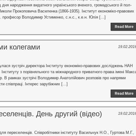
д дня народження видатного ­українського вченого, громадського й пол­
 Миколи Прокоповича Василен­ка (1866-1935). Інститут економiко-правових
. професор Володимир Устименко, с.н.с.,­ к.е.н. Юлiя […]
Read More
ими колегами
19.02.201
дбулася зустріч директора Інституту економіко-правових досліджень НАН
м Інституту з порівняльного та міжнародного приватного права імені Макс
р. В рамках зустрічі Володимир Анатолійович розповів про напрями
и співпраці. Інтерес зарубіжних […]
Read More
селенців. День другий (відео)
19.02.201
ля переселенців. Співробітники інституту Васильчук Н.О., Гуртова М.Г.,