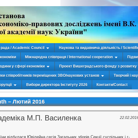
рада / Academic Council
Наукова та видавнича діяльність / Scientifi
економіки
Міжнародна співпраця / International cooperation
Підви
юдини у сфері економіки
Проект Вишеградського фонду з розвитку 
мки співробітників переміщених ЗВО/наукових установ
Творчий і на
орупції
Вибори директора Інституту 2026
Контакти/Contact
th –
Лютий 2016
кадеміка М.П. Василенка
22.02.201
ни відбулася Ювілейна сесі­я Загальних зборів Секції суспільних і г­