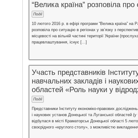
“Велика країна” розповіла про 
Події
10 лютого 2016 р. в ефірі програми “Велика країна” на Р
розповіла про ситуацію в регіонах у зв’язку з перспект
місцевості на вільній частині території України (прослу
працевлаштування, існує […]
Участь представників Інституту
навчальних закладів і наукови
областей «Роль науки у відро
Події
Представники Інституту економіко-правових досліджень 
і наукових установ Донецької та Луганської областей (у
відбулася в місті Краматорськ Донецької області 5 люто
своєрідного «круглого столу», з можливістю викладення