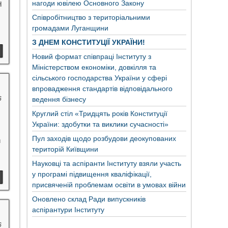
нагоди ювілею Основного Закону
Н
Співробітництво з територіальними
громадами Луганщини
З ДНЕМ КОНСТИТУЦІЇ УКРАЇНИ!
Новий формат співпраці Інституту з
Міністерством економіки, довкілля та
сільського господарства України у сфері
впровадження стандартів відповідального
6
ведення бізнесу
Круглий стіл «Тридцять років Конституції
України: здобутки та виклики сучасності»
Пул заходів щодо розбудови деокупованих
й
територій Київщини
Науковці та аспіранти Інституту взяли участь
у програмі підвищення кваліфікації,
присвяченій проблемам освіти в умовах війни
Оновлено склад Ради випускників
аспірантури Інституту
6